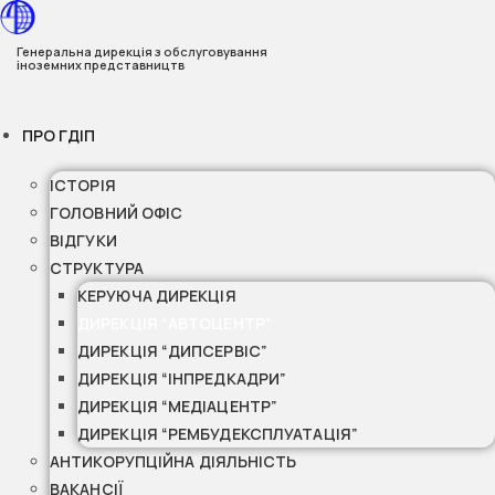
Перейти
до
Генеральна дирекція з обслуговування
іноземних представництв
вмісту
ПРО ГДІП
ІСТОРІЯ
ГОЛОВНИЙ ОФІС
ВІДГУКИ
СТРУКТУРА
КЕРУЮЧА ДИРЕКЦІЯ
ДИРЕКЦІЯ “АВТОЦЕНТР”
ДИРЕКЦІЯ “ДИПСЕРВІС”
ДИРЕКЦІЯ “ІНПРЕДКАДРИ”
ДИРЕКЦІЯ “МЕДІАЦЕНТР”
ДИРЕКЦІЯ “РЕМБУДЕКСПЛУАТАЦІЯ”
АНТИКОРУПЦІЙНА ДІЯЛЬНІСТЬ
ВАКАНСІЇ