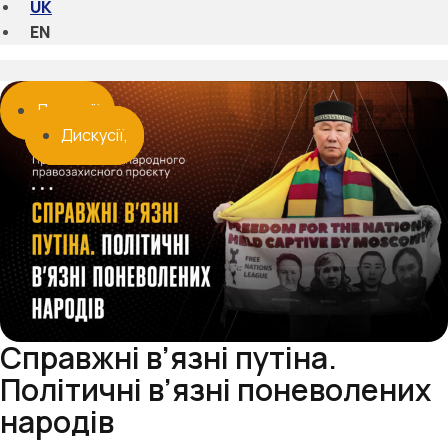
UK
EN
Дискусії
Дискусії
Дискусії
Дискусії
Справжні в’язні путіна.
Політичні в’язні поневолених
народів