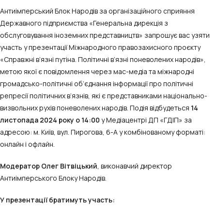
Антиімперський Блок Народів за організаційного сприяння
Державного підприємства «Генеральна дирекція з
обслуговування іноземних представництв» запрошує вас узяти
участь у презентації Міжнародного правозахисного проєкту
«Справжні в’язні путіна. Політичні в’язні поневолених народів»,
метою якої є повідомлення через мас-медіа та міжнародні
громадсько-політичні об’єднання інформації про політичні
репресії політичних в’язнів, які є представниками національно-
визвольних рухів поневолених народів. Подія відбудеться
14
листопада 2024 року о 14:00
у Медіацентрі ДП «ГДІП» за
адресою: м. Київ, вул. Пирогова, 6-А у комбінованому форматі:
онлайн і офлайн.
Модератор
Олег Вітвіцький
, виконавчий директор
Антиімперського Блоку Народів.
У презентації братимуть участь: