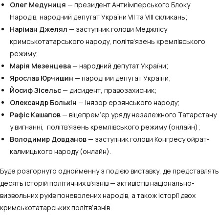
Олег Медуниця
— президент Антиімперського Блоку
Народів, народний депутат України VII та VIII скликань;
Наріман Джелял
— заступник голови Меджлісу
кримськотатарського народу, політв’язень кремлівського
режиму;
Марія Мезенцева
— народний депутат України;
Ярослав Юрчишин
— народний депутат України;
Йосиф Зісельс
— дисидент, правозахисник;
Олександр Болькін
— інязор ерзянського народу;
Рафіс Кашапов
— віцепрем’єр уряду незалежного Татарстану
у вигнанні, політв’язень кремлівського режиму (онлайн);
Володимир Довданов
— заступник голови Конгресу ойрат-
калмицького народу (онлайн).
Буде розгорнуто однойменну з подією виставку, де представлять
десять історій політичних в’язнів — активістів національно-
визвольних рухів поневолених народів, а також історії двох
кримськотатарських політв’язнів.