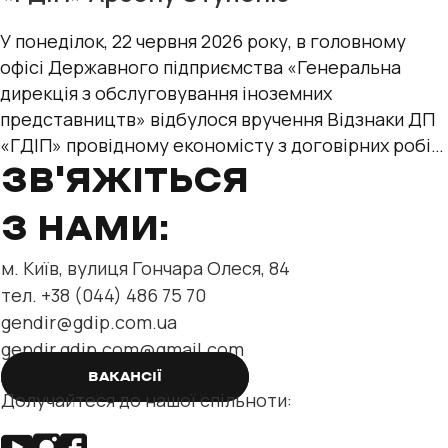
У понеділок, 22 червня 2026 року, в головному
офісі Державного підприємства «Генеральна
дирекція з обслуговування іноземних
представництв» відбулося вручення Відзнаки ДП
«ГДІП» провідному економісту з договірних робіт
відділу нерухомості та
ЗВ'ЯЖІТЬСЯ
З НАМИ:
м. Київ, вулиця Гончара Олеся, 84
тел. +38 (044) 486 75 70
gendir@gdip.com.ua
gendir.gdip.com@gmail.com
ВАКАНСІЇ
Долучайтеся до нашої спільноти: