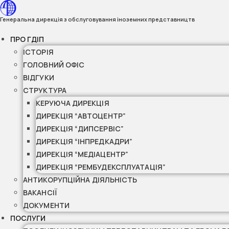
Перейти
до
Генеральна дирекція з обслуговування іноземних представництв
вмісту
ПРО ГДІП
ІСТОРІЯ
ГОЛОВНИЙ ОФІС
ВІДГУКИ
СТРУКТУРА
КЕРУЮЧА ДИРЕКЦІЯ
ДИРЕКЦІЯ “АВТОЦЕНТР”
ДИРЕКЦІЯ “ДИПСЕРВІС”
ДИРЕКЦІЯ “ІНПРЕДКАДРИ”
ДИРЕКЦІЯ “МЕДІАЦЕНТР”
ДИРЕКЦІЯ “РЕМБУДЕКСПЛУАТАЦІЯ”
АНТИКОРУПЦІЙНА ДІЯЛЬНІСТЬ
ВАКАНСІЇ
ДОКУМЕНТИ
ПОСЛУГИ