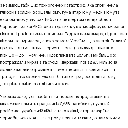
з наймасштабніших техногенних катастроф, яка спричинила
глибокі наслідки в соціальному, гуманітарному, медичному та
економічному вимірах. Вибух на четвертому енергоблоці
Чорнобильської АЕС призвів до викиду в атмосферу величезної
кількості радіоактивних речовин. Радіоактивна хмара, підхоплена
вітром, поширилася далеко за межі України — до Австрії, Великої
Британії, Латвії, Литви, Норвегії, Польщі, Фінляндії, Швеції, а
пізніше — до Німеччини, Нідерландів та Бельгії. Найбільше ж
постраждали Україна та сусідні держави: понад 8,5 мільйона
людей зазнали опромінення вже в перші дні після аварії. Ця
трагедія, яка сколихнула світ більш як три десятиліття тому,
докорінно змінила долі тисяч родин.
У межах заходу співробітники іноземних представництв
вшанували пам’ять працівників ДАЗВ, загиблих у сучасній
російсько-українській війні, а також ліквідаторів аварії на
Чорнобильській АЕС 1986 року, поклавши квіти до пам’ятників.