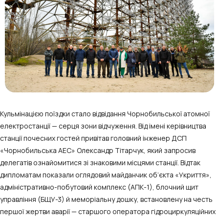
Кульмінацією поїздки стало відвідання Чорнобильської атомної
електростанції — серця зони відчуження. Від імені керівництва
станції почесних гостей привітав головний інженер ДСП
«Чорнобильська АЕС» Олександр Тітарчук, який запросив
делегатів ознайомитися зі знаковими місцями станції. Відтак
дипломатам показали оглядовий майданчик об’єкта «Укриття»,
адміністративно-побутовий комплекс (АПК-1), блочний щит
управління (БЩУ-3) й меморіальну дошку, встановлену на честь
першої жертви аварії — старшого оператора гідроциркуляційних