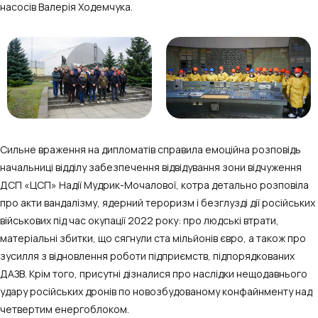
насосів Валерія Ходемчука.
Сильне враження на дипломатів справила емоційна розповідь
начальниці відділу забезпечення відвідування зони відчуження
ДCП «ЦСП» Надії Мудрик-Мочалової, котра детально розповіла
про акти вандалізму, ядерний тероризм і безглузді дії російських
військових під час окупації 2022 року: про людські втрати,
матеріальні збитки, що сягнули ста мільйонів євро, а також про
зусилля з відновлення роботи підприємств, підпорядкованих
ДАЗВ. Крім того, присутні дізналися про наслідки нещодавнього
удару російських дронів по новозбудованому конфайнменту над
четвертим енергоблоком.