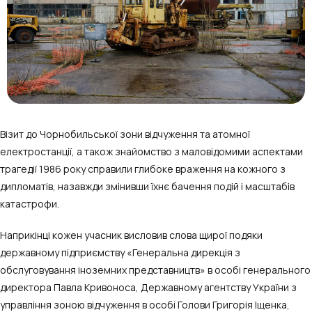
Візит до Чорнобильської зони відчуження та атомної
електростанції, а також знайомство з маловідомими аспектами
трагедії 1986 року справили глибоке враження на кожного з
дипломатів, назавжди змінивши їхнє бачення подій і масштабів
катастрофи.
Наприкінці кожен учасник висловив слова щирої подяки
державному підприємству «Генеральна дирекція з
обслуговування іноземних представництв» в особі генерального
директора Павла Кривоноса, Державному агентству України з
управління зоною відчуження в особі Голови Григорія Іщенка,