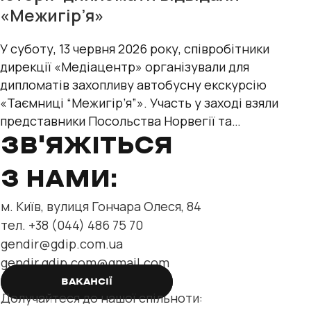
«Межигір’я»
У суботу, 13 червня 2026 року, співробітники
дирекції «Медіацентр» організували для
дипломатів захопливу автобусну екскурсію
«Таємниці “Межигір’я”». Участь у заході взяли
представники Посольства Норвегії та
міжнародних організацій — Управління
ЗВ'ЯЖІТЬСЯ
Верховного
З НАМИ:
м. Київ, вулиця Гончара Олеся, 84
тел. +38 (044) 486 75 70
gendir@gdip.com.ua
gendir.gdip.com@gmail.com
ВАКАНСІЇ
Долучайтеся до нашої спільноти: