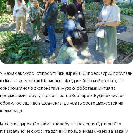
У межах екскурсії співробітники дирекції «Інпредкадри» побували
в кімнаті, де мешкав Шевченко, відвідали його майстерню, та
ознайомилися з експонатами музею: роботами митця та
предметами побуту, що пов’язані з Кобзарем. Будинок-музей
обрамлює сад часів Шевченка, де навіть росте двохсотрічна
шовковиця.
Колектив дирекції отримав незабутні враження від цікавої та
пізнавальної екскурсії та вдячний працівникам музею за надану