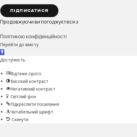
ПІДПИСАТИСЯ
Продовжуючи ви погоджуєтеся з
Політикою конфіденційності
Перейти до вмісту
Відкрити Панель інструментів
Доступність
Відтінки сірого
Високий контраст
Негативний контраст
Світлий фон
Підкреслити посилання
Читабельний шрифт
Скинути