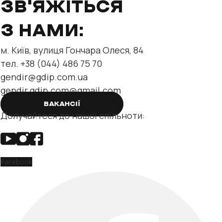
відділу нерухомості та
ЗВ'ЯЖІТЬСЯ
З НАМИ:
м. Київ, вулиця Гончара Олеся, 84
тел. +38 (044) 486 75 70
gendir@gdip.com.ua
gendir.gdip.com@gmail.com
ВАКАНСІЇ
Долучайтеся до нашої спільноти:
Facebook