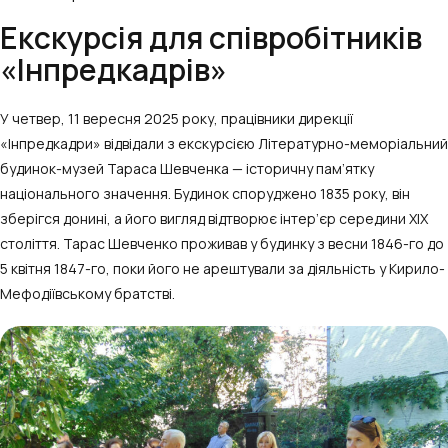
Екскурсія для співробітників
«Інпредкадрів»
У четвер, 11 вересня 2025 року, працівники дирекції
«Інпредкадри» відвідали з екскурсією Літературно-меморіальний
будинок-музей Тараса Шевченка — історичну пам’ятку
національного значення. Будинок споруджено 1835 року, він
зберігся донині, а його вигляд відтворює інтер’єр середини ХІХ
століття. Тарас Шевченко проживав у будинку з весни 1846-го до
5 квітня 1847-го, поки його не арештували за діяльність у Кирило-
Мефодіївському братстві.