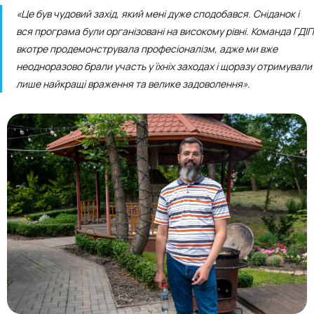
«Це був чудовий захід, який мені дуже сподобався. Сніданок і
вся програма були організовані на високому рівні. Команда ГДІП
вкотре продемонструвала професіоналізм, адже ми вже
неодноразово брали участь у їхніх заходах і щоразу отримували
лише найкращі враження та велике задоволення».