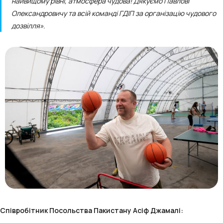
найвищому рівні, атмосфера чудова! Дякуємо Павлові
Олександровичу та всій команді ГДІП за організацію чудового
дозвілля».
Співробітник Посольства Пакистану Асіф Джамалі: