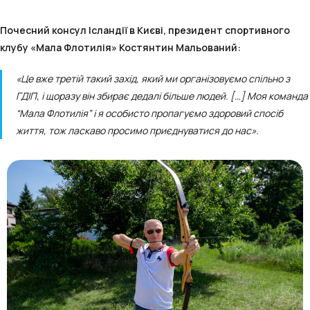
Почесний консул Ісландії в Києві, президент спортивного
клубу «Мала Флотилія» Костянтин Мальований:
«Це вже третій такий захід, який ми організовуємо спільно з
ГДІП, і щоразу він збирає дедалі більше людей. […] Моя команда
“Мала Флотилія” і я особисто пропагуємо здоровий спосіб
життя, тож ласкаво просимо приєднуватися до нас».