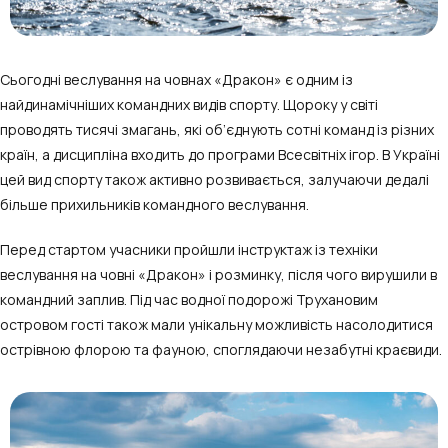
Сьогодні веслування на човнах «Дракон» є одним із
найдинамічніших командних видів спорту. Щороку у світі
проводять тисячі змагань, які об’єднують сотні команд із різних
країн, а дисципліна входить до програми Всесвітніх ігор. В Україні
цей вид спорту також активно розвивається, залучаючи дедалі
більше прихильників командного веслування.
Перед стартом учасники пройшли інструктаж із техніки
веслування на човні «Дракон» і розминку, після чого вирушили в
командний заплив.
Під час водної подорожі Трухановим
островом гості також мали унікальну можливість насолодитися
острівною флорою та фауною, споглядаючи незабутні краєвиди.