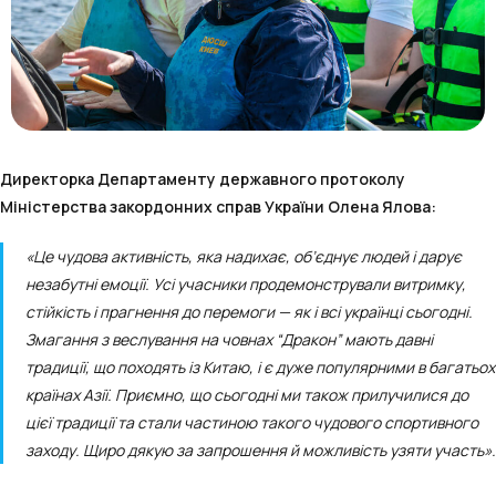
Директорка Департаменту державного протоколу
Міністерства закордонних справ України Олена Ялова:
«Це чудова активність, яка надихає, об’єднує людей і дарує
незабутні емоції. Усі учасники продемонстрували витримку,
стійкість і прагнення до перемоги — як і всі українці сьогодні.
Змагання з веслування на човнах “Дракон” мають давні
традиції, що походять із Китаю, і є дуже популярними в багатьох
країнах Азії. Приємно, що сьогодні ми також прилучилися до
цієї традиції та стали частиною такого чудового спортивного
заходу. Щиро дякую за запрошення й можливість узяти участь».