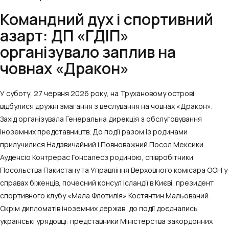
Командний дух і спортивний
азарт: ДП «ГДІП»
організувало заплив на
човнах «Дракон»
У суботу, 27 червня 2026 року, на Трухановому острові
відбулися дружні змагання з веслування на човнах «Дракон».
Захід організувала Генеральна дирекція з обслуговування
іноземних представництв. До події разом із родинами
прилучилися Надзвичайний і Повноважний Посол Мексики
Ауденсіо Контрерас Гонсалесз родиною, співробітники
Посольства Пакистану та Управління Верховного комісара ООН у
справах біженців, почесний консул Ісландії в Києві, президент
спортивного клубу «Мала Флотилія» Костянтин Мальований.
Окрім дипломатів іноземних держав, до події доєднались
українські урядовці: представники Міністерства закордонних