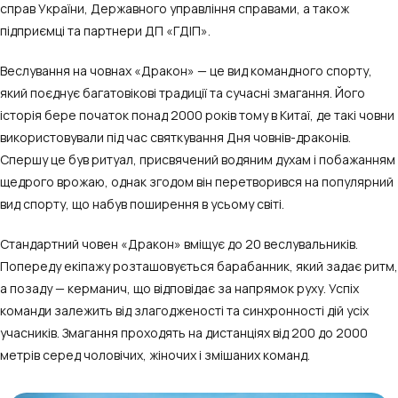
справ України, Державного управління справами, а також
підприємці та партнери ДП «ГДІП».
Веслування на човнах «Дракон» — це вид командного спорту,
який поєднує багатовікові традиції та сучасні змагання. Його
історія бере початок понад 2000 років тому в Китаї, де такі човни
використовували під час святкування Дня човнів-драконів.
Спершу це був ритуал, присвячений водяним духам і побажанням
щедрого врожаю, однак згодом він перетворився на популярний
вид спорту, що набув поширення в усьому світі.
Стандартний човен «Дракон» вміщує до 20 веслувальників.
Попереду екіпажу розташовується барабанник, який задає ритм,
а позаду — керманич, що відповідає за напрямок руху. Успіх
команди залежить від злагодженості та синхронності дій усіх
учасників. Змагання проходять на дистанціях від 200 до 2000
метрів серед чоловічих, жіночих і змішаних команд.