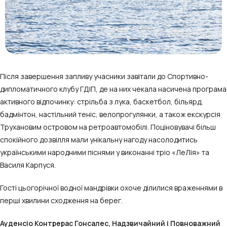
Після завершення запливу учасники завітали до Спортивно-
дипломатичного клубу ГДІП, де на них чекала насичена програма
активного відпочинку: стрільба з лука, баскетбол, більярд,
бадмінтон, настільний теніс, велопрогулянки, а також екскурсія
Трухановим островом на ретроавтомобілі. Поціновувачі більш
спокійного дозвілля мали унікальну нагоду насолодитись
українськими народними піснями у виконанні тріо «ЛеЛія» та
Василя Карпуся.
Гості цьогорічної водної мандрівки охоче ділилися враженнями в
перші хвилини сходження на берег.
Ауденсіо Контрерас Гонсалес, Надзвичайний і Повноважний