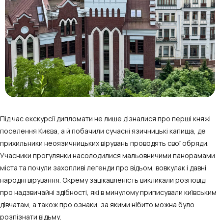
Під час екскурсії дипломати не лише дізналися про перші княжі
поселення Києва, а й побачили сучасні язичницькі капища, де
прихильники неоязичницьких вірувань проводять свої обряди.
Учасники прогулянки насолодилися мальовничими панорамами
міста та почули захопливі легенди про відьом, вовкулак і давні
народні вірування. Окрему зацікавленість викликали розповіді
про надзвичайні здібності, які в минулому приписували київським
дівчатам, а також про ознаки, за якими нібито можна було
розпізнати відьму.