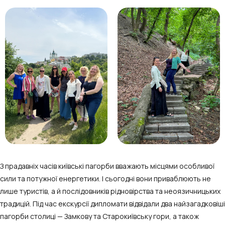
З прадавніх часів київські пагорби вважають місцями особливої
сили та потужної енергетики. І сьогодні вони приваблюють не
лише туристів, а й послідовників рідновірства та неоязичницьких
традицій. Під час екскурсії дипломати відвідали два найзагадковіші
пагорби столиці — Замкову та Старокиївську гори, а також