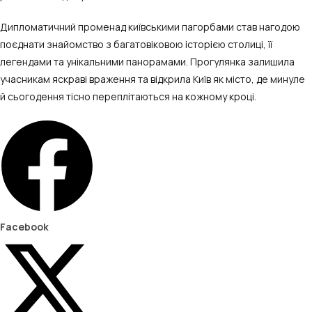
Дипломатичний променад київськими пагорбами став нагодою
поєднати знайомство з багатовіковою історією столиці, її
легендами та унікальними панорамами. Прогулянка залишила
учасникам яскраві враження та відкрила Київ як місто, де минуле
й сьогодення тісно переплітаються на кожному кроці.
Facebook