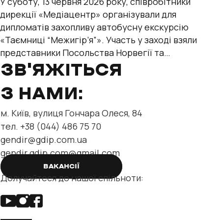
У суботу, 13 червня 2026 року, співробітники
дирекції «Медіацентр» організували для
дипломатів захопливу автобусну екскурсію
«Таємниці “Межигір’я”». Участь у заході взяли
представники Посольства Норвегії та
міжнародних організацій — Управління
ЗВ'ЯЖІТЬСЯ
Верховного
З НАМИ:
м. Київ, вулиця Гончара Олеся, 84
тел. +38 (044) 486 75 70
gendir@gdip.com.ua
gendir.gdip.com@gmail.com
ВАКАНСІЇ
Долучайтеся до нашої спільноти: