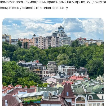
помилувалися неймовірними краєвидами на Андріївську церкву та
Воздвиженку з висоти пташиного польоту.