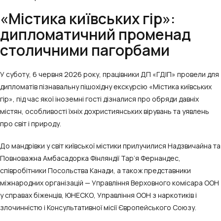
«Містика київських гір»:
дипломатичний променад
столичними пагорбами
У суботу, 6 червня 2026 року, працівники ДП «ГДІП» провели для
дипломатів пізнавальну пішохідну екскурсію «Містика київських
гір», під час якої іноземні гості дізналися про обряди давніх
містян, особливості їхніх дохристиянських вірувань та уявлень
про світ і природу.
До мандрівки у світ київської містики прилучилися Надзвичайна та
Повноважна Амбасадорка Фінляндії Тар’я Фернандес,
співробітники Посольства Канади, а також представники
міжнародних організацій — Управління Верховного комісара ООН
у справах біженців, ЮНЕСКО, Управління ООН з наркотиків і
злочинністю і Консультативної місії Європейського Союзу.