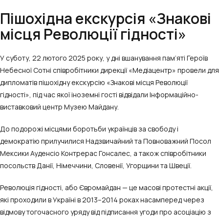
Пішохідна екскурсія «Знакові
місця Революції гідності»
У суботу, 22 лютого 2025 року, у дні вшанування пам’яті Героїв
Небесної Сотні співробітники дирекції «Медіацентр» провели для
дипломатів пішохідну екскурсію «Знакові місця Революції
гідності», під час якої іноземні гості відвідали Інформаційно-
виставковий центр Музею Майдану.
До подорожі місцями боротьби українців за свободу і
демократію прилучилися Надзвичайний та Повноважний Посол
Мексики Ауденсіо Контрерас Гонсалес, а також співробітники
посольств Данії, Німеччини, Словенії, Угорщини та Швеції.
Революція гідності, або Євромайдан — це масові протестні акції,
які проходили в Україні в 2013–2014 роках насамперед через
відмову тогочасного уряду від підписання угоди про асоціацію з