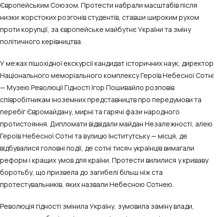
Європейським Союзом. Протести набрали масштабів після
низки жорстоких розгонів студентів, ставши широким рухом
проти корупції, за європейське майбутнє України та зміну
політичного керівництва.
У межах пішохідної екскурсії кандидат історичних наук, директор
Національного меморіального комплексу Героїв Небесної Сотні
— Музею Революції Гідності Ігор Пошивайло розповів
співробітникам іноземних представництв про передумови та
перебіг Євромайдану, мирні та гарячі фази народного
протистояння. Дипломати відвідали майдан Незалежності, алею
Героїв Небесної Сотні та вулицю Інститутську — місця, де
відбувалися головні події, де сотні тисяч українців вимагали
реформ і кращих умов для країни. Протести вилилися у криваву
боротьбу, що призвела до загибелі більш ніж ста
протестувальників, яких назвали Небесною Сотнею.
Революція гідності змінила Україну, зумовила заміну влади,