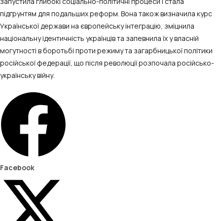
запустила глибокі соціально-політичні процеси і стала
підґрунтям для подальших реформ. Вона також визначила курс
Української держави на європейську інтеграцію, зміцнила
національну ідентичність українців та запевнила їх у власній
могутності в боротьбі проти режиму та загарбницької політики
російської федерації, що після революції розпочала російсько-
українську війну.
Facebook