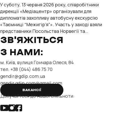
У суботу, 13 червня 2026 року, співробітники
дирекції «Медіацентр» організували для
дипломатів захопливу автобусну екскурсію
«Таємниці “Межигір’я”». Участь у заході взяли
представники Посольства Норвегії та
міжнародних організацій — Управління
ЗВ'ЯЖІТЬСЯ
Верховного
З НАМИ:
м. Київ, вулиця Гончара Олеся, 84
тел. +38 (044) 486 75 70
gendir@gdip.com.ua
gendir.gdip.com@gmail.com
ВАКАНСІЇ
Долучайтеся до нашої спільноти: