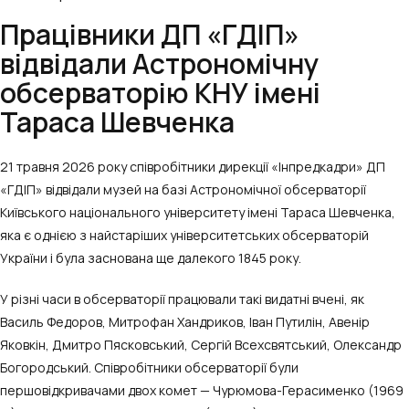
Працівники ДП «ГДІП»
відвідали Астрономічну
обсерваторію КНУ імені
Тараса Шевченка
21 травня 2026 року співробітники дирекції «Інпредкадри» ДП
«ГДІП» відвідали музей на базі Астрономічної обсерваторії
Київського національного університету імені Тараса Шевченка,
яка є однією з найстаріших університетських обсерваторій
України і була заснована ще далекого 1845 року.
У різні часи в обсерваторії працювали такі видатні вчені, як
Василь Федоров, Митрофан Хандриков, Іван Путилін, Авенір
Яковкін, Дмитро Пясковський, Сергій Всехсвятський, Олександр
Богородський. Співробітники обсерваторії були
першовідкривачами двох комет
—
Чурюмова-Герасименко (1969