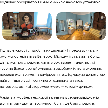
Водночас обсерваторія й нині є чинною науковою установою.
Під час екскурсії співробітники дирекції «Інпредкадри» мали
змогу спостерігати за Венерою, Місяцем і плямами на Сонці,
дізналися про
справжнє життя зірок, планет, галактик, які
творять Всесвіт, ознайомились із засобами їхнього вивчення,
провели експеримент з вимірювання відліку часу за допомогою
найточнішого у світі сонячного годинника, а також
потоваришували зі сторожею музею
—
котом Мурчиком.
Чарівна атмосфера екскурсії залишила в серцях відвідувачів
відчуття затишку та неосяжності буття. Це було справжнє