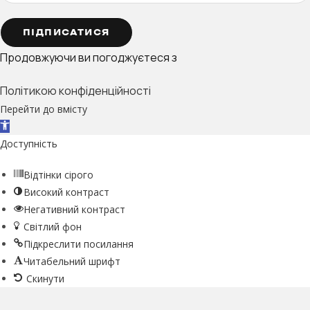
ПІДПИСАТИСЯ
Продовжуючи ви погоджуєтеся з
Політикою конфіденційності
Перейти до вмісту
Відкрити Панель інструментів
Доступність
Відтінки сірого
Високий контраст
Негативний контраст
Світлий фон
Підкреслити посилання
Читабельний шрифт
Скинути