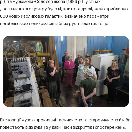
р.), та Чурюмова-Солодовнікова (1986 р.), у стінах
дослідницького центру було відкрито та досліджено приблизно
600 нових карликових галактик, визначено параметри
негаблівських великомасштабних рухів галактик тощо.
Експозиції музею пронизані таємничістю та старовинністю й ніби
повертають відвідувачів у давні часи відкриттів і спостережень.