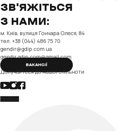
відділу нерухомості та
ЗВ'ЯЖІТЬСЯ
З НАМИ:
м. Київ, вулиця Гончара Олеся, 84
тел. +38 (044) 486 75 70
gendir@gdip.com.ua
gendir.gdip.com@gmail.com
ВАКАНСІЇ
Долучайтеся до нашої спільноти:
Facebook