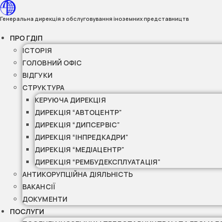
Перейти
до
Генеральна дирекція з обслуговування іноземних представництв
вмісту
ПРО ГДІП
ІСТОРІЯ
ГОЛОВНИЙ ОФІС
ВІДГУКИ
СТРУКТУРА
КЕРУЮЧА ДИРЕКЦІЯ
ДИРЕКЦІЯ “АВТОЦЕНТР”
ДИРЕКЦІЯ “ДИПСЕРВІС”
ДИРЕКЦІЯ “ІНПРЕДКАДРИ”
ДИРЕКЦІЯ “МЕДІАЦЕНТР”
ДИРЕКЦІЯ “РЕМБУДЕКСПЛУАТАЦІЯ”
АНТИКОРУПЦІЙНА ДІЯЛЬНІСТЬ
ВАКАНСІЇ
ДОКУМЕНТИ
ПОСЛУГИ