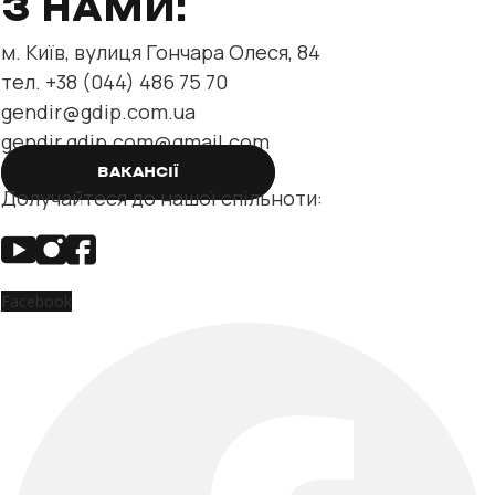
З НАМИ:
м. Київ, вулиця Гончара Олеся, 84
тел. +38 (044) 486 75 70
gendir@gdip.com.ua
gendir.gdip.com@gmail.com
ВАКАНСІЇ
Долучайтеся до нашої спільноти:
Facebook