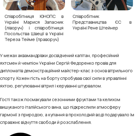
Співробітниця ЮНОПС в
Співробітник
Україні Марися Запасник
Представництва ЄС в
(ліворуч) і співробітниця
Україні Рене Штейнер
Посольства Швеції в Україні
Тереза Тейме (праворуч)
У межах аквамандрівки досвідчений капітан, професійний
яхтсмен й чемпіон України Сергій Федоренко провів для
дипломатів демонстраційний майстер-клас з основ вітрильного
спорту. Кожен гість на борту спробував свої сили в управлінні
яхтою, регулюванні вітрил і керуванні штурвалом.
Гості також посмакували сезонними фруктами та келихом
вишуканого італійського вина, що підкреслили атмосферу
гармонії з природою, а купання в прохолодній воді подарувало їм
справжнє відчуття свободи й розслаблення.