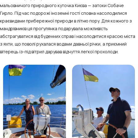
мальовничого природного куточка Києва — затоки Собаче
Гирло. Під час подорожі іноземні гості сповна насолодилися
краєвидами прибережної природи в літню пору. Для кожного з
мандрівників ця прогулянка подарувала можливість
абстрагуватися від буденних справ і насолодитися красою міста
з яхти, що поволі рухалася водами давньої річки, а приємний
вітерець із-під вітрил дарував відчуття легкої прохолоди.