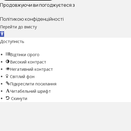
Продовжуючи ви погоджуєтеся з
Політикою конфіденційності
Перейти до вмісту
Відкрити Панель інструментів
Доступність
Відтінки сірого
Високий контраст
Негативний контраст
Світлий фон
Підкреслити посилання
Читабельний шрифт
Скинути