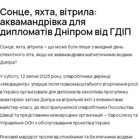
Сонце, яхта, вітрила:
аквамандрівка для
дипломатів Дніпром від ГДІП
Сонце, яхта, вітрила — що може бути ліпше у вихідний день
спекотного літа, якщо не аквамандрівка магнетичними водами
Дніпра?
У суботу, 12 липня 2025 року, співробітники дирекції
«Медіацентр» уперше після повномасштабного вторгнення росії
в Україну організували для дипломатів захопливу прогулянку
акваторією затоки Дніпра на вітрильній яхті з елементами
майстер-класу, до якої прилучилися співробітники Посольства
Швеції та представники міжнародних організацій — Євросоюзу та
Управління ООН з обслуговування проєктів в Україні.
Річковий маршрут пролягав спокійними та безпечними водами