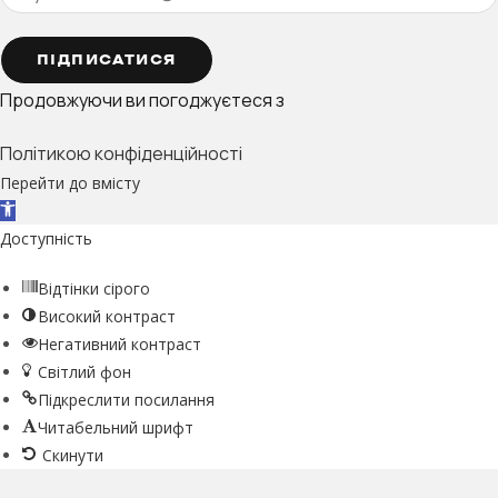
ПІДПИСАТИСЯ
Продовжуючи ви погоджуєтеся з
Політикою конфіденційності
Перейти до вмісту
Відкрити Панель інструментів
Доступність
Відтінки сірого
Високий контраст
Негативний контраст
Світлий фон
Підкреслити посилання
Читабельний шрифт
Скинути