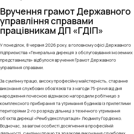
Вручення грамот Державного
управління справами
працівникам ДП «ГДІП»
У понеділок, 8 червня 2026 року, в головному офісі Державного
підприємства «Генеральна дирекція з обслуговування іноземних
представництв» відбулося вручення Грамот Державного
управління справами.
За сумлінну працю, високу професійну майстерність, старанне
виконання службових обов’язків та з нагоди 75-річчя від дня
народження почесною відзнакою нагородили робітницю з
комплексного прибирання та утримання будинків із прилеглими
територіями 2-го розряду дільниці з технічного утримання
об’єктів дирекції «Рембудексплуатація» Людмилу Гордієнко.
Водночас, за вагомі особисті досягнення в професійній
діяльності, сумлінну працю та зразкове виконання службових