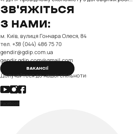
відділу нерухомості та
ЗВ'ЯЖІТЬСЯ
З НАМИ:
м. Київ, вулиця Гончара Олеся, 84
тел. +38 (044) 486 75 70
gendir@gdip.com.ua
gendir.gdip.com@gmail.com
ВАКАНСІЇ
Долучайтеся до нашої спільноти:
Facebook