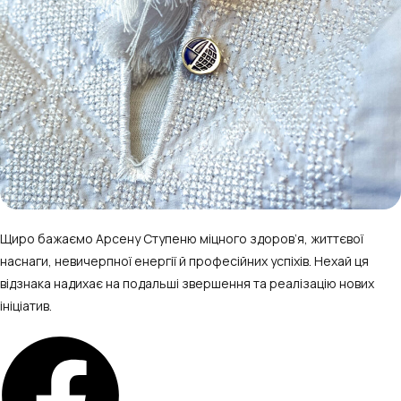
Щиро бажаємо Арсену Ступеню міцного здоров’я, життєвої
наснаги, невичерпної енергії й професійних успіхів. Нехай ця
відзнака надихає на подальші звершення та реалізацію нових
ініціатив.