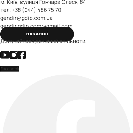
м. Київ, вулиця Гончара Олеся, 84
тел. +38 (044) 486 75 70
gendir@gdip.com.ua
gendir.gdip.com@gmail.com
ВАКАНСІЇ
Долучайтеся до нашої спільноти:
Facebook