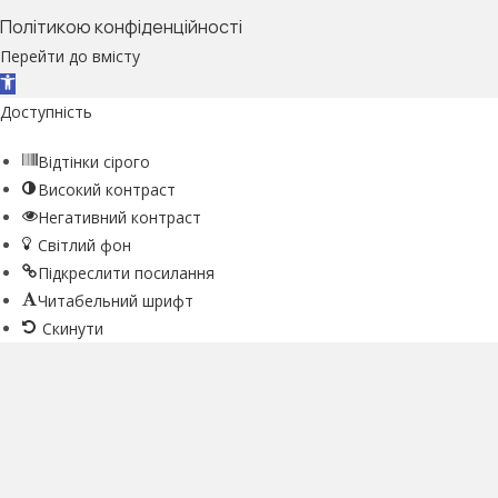
Політикою конфіденційності
Перейти до вмісту
Відкрити Панель інструментів
Доступність
Відтінки сірого
Високий контраст
Негативний контраст
Світлий фон
Підкреслити посилання
Читабельний шрифт
Скинути