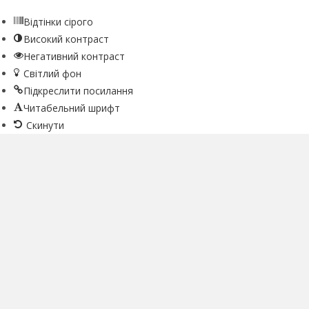
Відтінки сірого
Високий контраст
Негативний контраст
Світлий фон
Підкреслити посилання
Читабельний шрифт
Скинути