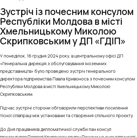
Зустріч із почесним консулом
Республіки Молдова в місті
Хмельницькому Миколою
Скрипковським у ДП «ГДІП»
У понеділок, 16 грудня 2024 року, в центральному офісі ДП
«Генеральна дирекція з обслуговування іноземних
представництв» було проведено зустріч генерального
директора підприємства Павла Кривоноса з почесним консулом
Республіки Молдова в місті Хмельницькому Миколою
Скрипковським.
Під час зустрічі сторони обговорили перспективи посилення
тісної співпраці між установами та створення спільного проєкту.
До Дня працівників дипломатичної служби пан консул
презентував Павлові Кривоносу орден Пошани на знак вдячності