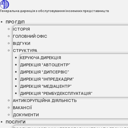
Перейти
до
Генеральна дирекція з обслуговування іноземних представництв
вмісту
ПРО ГДІП
ІСТОРІЯ
ГОЛОВНИЙ ОФІС
ВІДГУКИ
СТРУКТУРА
КЕРУЮЧА ДИРЕКЦІЯ
ДИРЕКЦІЯ “АВТОЦЕНТР”
ДИРЕКЦІЯ “ДИПСЕРВІС”
ДИРЕКЦІЯ “ІНПРЕДКАДРИ”
ДИРЕКЦІЯ “МЕДІАЦЕНТР”
ДИРЕКЦІЯ “РЕМБУДЕКСПЛУАТАЦІЯ”
АНТИКОРУПЦІЙНА ДІЯЛЬНІСТЬ
ВАКАНСІЇ
ДОКУМЕНТИ
ПОСЛУГИ