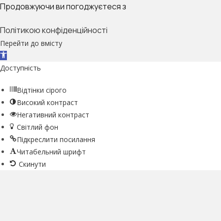
Продовжуючи ви погоджуєтеся з
Політикою конфіденційності
Перейти до вмісту
Відкрити Панель інструментів
Доступність
Відтінки сірого
Високий контраст
Негативний контраст
Світлий фон
Підкреслити посилання
Читабельний шрифт
Скинути