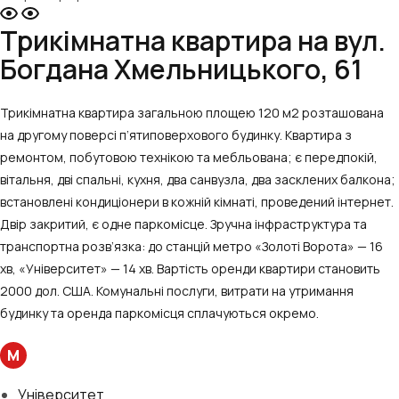
Трикімнатна квартира на вул.
Богдана Хмельницького, 61
Трикімнатна квартира загальною площею 120 м2 розташована
на другому поверсі п’ятиповерхового будинку. Квартира з
ремонтом, побутовою технікою та мебльована; є передпокій,
вітальня, дві спальні, кухня, два санвузла, два засклених балкона;
встановлені кондиціонери в кожній кімнаті, проведений інтернет.
Двір закритий, є одне паркомісце. Зручна інфраструктура та
транспортна розв’язка: до станцій метро «Золоті Ворота» — 16
хв, «Університет» — 14 хв. Вартість оренди квартири становить
2000 дол. США. Комунальні послуги, витрати на утримання
будинку та оренда паркомісця сплачуються окремо.
М
Університет