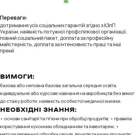
Переваги:
дотримання усіх соціальних гарантій згідно з КЗпП
України, наявність потужної профспілкової організації,
повний соціальний пакет, доплата за професійну
майстерність, доплата за інтенсивність праці та інші
премії
ВИМОГИ:
базова або неповна базова загальна середня освіта,
індивідуальне або курсове навчання на виробництві без вимог
до стажу роботи; наявність особистої медичної книжки.
НЕОБХІДНІ ЗНАННЯ:
• основи санітарії та гігієни при обробці продуктів; • правила
користування кухонним обладнанням та інвентарем; •
методи первинної обробки овочів, фруктів та інших продуктів;