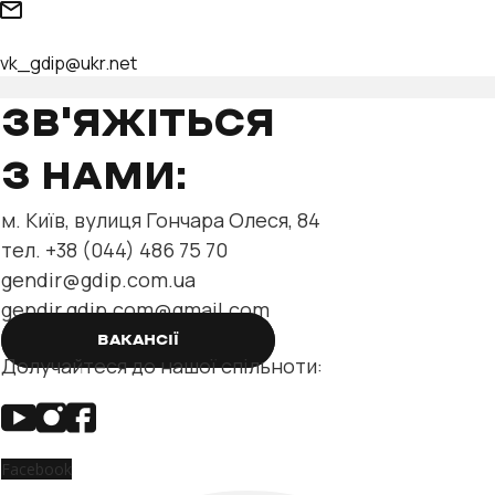
vk_gdip@ukr.net
ЗВ'ЯЖІТЬСЯ
З НАМИ:
м. Київ, вулиця Гончара Олеся, 84
тел. +38 (044) 486 75 70
gendir@gdip.com.ua
gendir.gdip.com@gmail.com
ВАКАНСІЇ
Долучайтеся до нашої спільноти:
Facebook