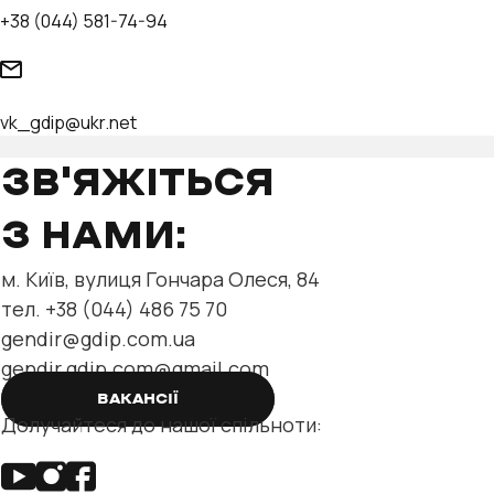
+38 (044) 581-74-94
vk_gdip@ukr.net
ЗВ'ЯЖІТЬСЯ
З НАМИ:
м. Київ, вулиця Гончара Олеся, 84
тел. +38 (044) 486 75 70
gendir@gdip.com.ua
gendir.gdip.com@gmail.com
ВАКАНСІЇ
Долучайтеся до нашої спільноти: