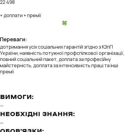
22 498
+ доплати + премії
Переваги:
дотримання усіх соціальних гарантій згідно з КЗпП
України, наявність потужної профспілкової організації,
повний соціальний пакет, доплата за професійну
майстерність, доплата за інтенсивність праці та інші
премії
ВИМОГИ:
—
НЕОБХІДНІ ЗНАННЯ:
—
ОБОВ’ЯЗКИ: