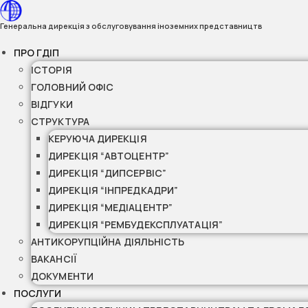
Перейти
до
Генеральна дирекція з обслуговування іноземних представництв
вмісту
ПРО ГДІП
ІСТОРІЯ
ГОЛОВНИЙ ОФІС
ВІДГУКИ
СТРУКТУРА
КЕРУЮЧА ДИРЕКЦІЯ
ДИРЕКЦІЯ “АВТОЦЕНТР”
ДИРЕКЦІЯ “ДИПСЕРВІС”
ДИРЕКЦІЯ “ІНПРЕДКАДРИ”
ДИРЕКЦІЯ “МЕДІАЦЕНТР”
ДИРЕКЦІЯ “РЕМБУДЕКСПЛУАТАЦІЯ”
АНТИКОРУПЦІЙНА ДІЯЛЬНІСТЬ
ВАКАНСІЇ
ДОКУМЕНТИ
ПОСЛУГИ