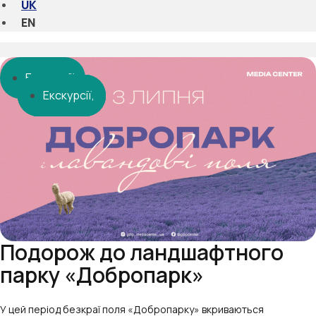
UK
EN
Екскурсії
Екскурсії
Екскурсії
Екскурсії
Подорож до ландшафтного
парку «Добропарк»
У цей період безкраї поля «Добропарку» вкриваються