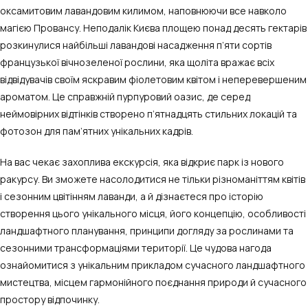
оксамитовим лавандовим килимом, наповнюючи все навколо
магією Провансу. Неподалік Києва площею понад десять гектарів
розкинулися найбільші лавандові насадження
п’яти
сортів
французької вічнозеленої рослини, яка щоліта вражає всіх
відвідувачів своїм яскравим фіолетовим
квітом
і неперевершеним
ароматом. Це справжній пурпуровий оазис, де серед
неймовірних відтінків створено
п’ятнадцять
стильних локацій та
фотозон для
пам’ятних
унікальних кадрів.
На вас чекає захоплива
екскурсія
, яка
відкриє
парк із нового
ракурсу. Ви зможете насолодитися не тільки різноманіттям квітів
і сезонним цвітінням лаванди, а й дізнаєтеся про історію
створення цього унікального місця, його концепцію, особливості
ландшафтного планування, принципи догляду за рослинами та
сезонними трансформаціями території. Це чудова нагода
ознайомитися з унікальним прикладом сучасного ландшафтного
мистецтва, місцем гармонійного поєднання природи й сучасного
простору відпочинку.