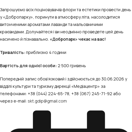
Запрошуємо всіх поціновувачів флори та естетики провести день
у «Добропарку», поринути в атмосферу літа, насолодитися
витонченими ароматами лаванди та мальовничими
краєвидами. Долучайтеся і ви неодмінно проведете цей день
насичено й пізнавально.
«Добропарк» чекає на вас!
Тривалість:
приблизно 4 години
Вартість для однієї особи:
2 500 гривень
Попередній запис обов’язковий і здійснюється до 30.06.2026 у
відділі культури та туризму дирекції «Медіацентр» за
телефонами: +38 (044) 224-65-78, +38 (067) 245-71-92 або
через e-mail:
skt.gdip@gmail.com