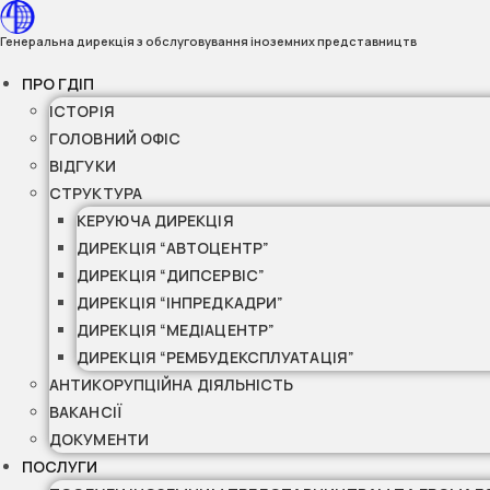
Перейти
до
Генеральна дирекція з обслуговування іноземних представництв
вмісту
ПРО ГДІП
ІСТОРІЯ
ГОЛОВНИЙ ОФІС
ВІДГУКИ
СТРУКТУРА
КЕРУЮЧА ДИРЕКЦІЯ
ДИРЕКЦІЯ “АВТОЦЕНТР”
ДИРЕКЦІЯ “ДИПСЕРВІС”
ДИРЕКЦІЯ “ІНПРЕДКАДРИ”
ДИРЕКЦІЯ “МЕДІАЦЕНТР”
ДИРЕКЦІЯ “РЕМБУДЕКСПЛУАТАЦІЯ”
АНТИКОРУПЦІЙНА ДІЯЛЬНІСТЬ
ВАКАНСІЇ
ДОКУМЕНТИ
ПОСЛУГИ