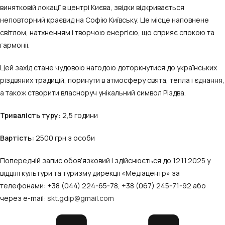
винятковій локації в центрі Києва, звідки відкривається
неповторний краєвид на Софію Київську. Це місце наповнене
світлом, натхненням і творчою енергією, що сприяє спокою та
гармонії.
Цей захід стане чудовою нагодою доторкнутися до українських
різдвяних традицій, поринути в атмосферу свята, тепла і єднання,
а також створити власноруч унікальний символ Різдва.
Тривалість туру:
2,5 години
Вартість:
2500 грн з особи
Попередній запис обов’язковий і здійснюється до 12.11.2025 у
відділі культури та туризму дирекції «Медіацентр» за
телефонами: +38 (044) 224-65-78, +38 (067) 245-71-92 або
через e-mail:
skt.gdip@gmail.com