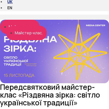
UK
EN
Майстер-клас
Майстер-клас
Майстер-клас
Майстер-клас
Передсвятковий майстер-
клас «Різдвяна зірка: світло
української традиції»