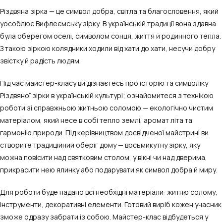
Різдвяна зірка — це символ добра, світла та благословення, який
уособлює Вифлеємську зірку. В українській традиції вона здавна
була оберегом оселі, символом сонця, життя й родинного тепла.
З такою зіркою колядники ходили від хати до хати, несучи добру
звістку й радість людям.
Під час майстер-класу ви дізнаєтесь про історію та символіку
Різдвяної зірки в українській культурі; ознайомитеся з технікою
роботи зі справжньою житньою соломою — екологічно чистим
матеріалом, який несе в собі тепло землі, аромат літа та
гармонію природи. Під керівництвом досвідченої майстрині ви
створите традиційний оберіг дому — восьмикутну зірку, яку
можна повісити над святковим столом, у вікні чи над дверима,
прикрасити нею ялинку або подарувати як символ добра й миру.
Для роботи буде надано всі необхідні матеріали: житню солому,
інструменти, декоративні елементи. Готовий виріб кожен учасник
зможе одразу забрати із собою. Майстер-клас відбудеться у