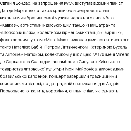
Євгенія Бондар, на запрошення IWCK виступав відомий піаніст
Давіде Мартелло, а також країни були репрезентовані
виконавцями бразильської музики, народного ансамблю
«Кавказ», артистами індійських шкіл танцю «Накшатра» та
«Шовковий шлях», колективом вірменських танців «Гайренік»,
фольклорним гуртом «Мішкі Маю», виконавцями аргентинського
танго Наталією Бабій і Петром Литвиненком, Катериною Бусель
та Антонієм Матюком, колективом учнів ліцею № 176 імені Мігеля
де Сервантеса Сааведри, ансамблем «Сясулєс» Київського
товариства литовської культури імені Майроніса, виконавцями
бразильської капоейри. Концерт завершили традиційними
вечорницями відповідно до традицій святкування дня Андрія
Первозваного: калитв, ворожіння, спільні співи, які єднають.