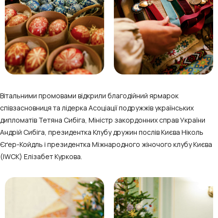
Вітальними промовами відкрили благодійний ярмарок
співзасновниця та лідерка Асоціації подружжів українських
дипломатів Тетяна Сибіга, Міністр закордонних справ України
Андрій Сибіга, президентка Клубу дружин послів Києва Ніколь
Єґер-Койдль і президентка Міжнародного жіночого клубу Києва
(IWCK) Елізабет Куркова.