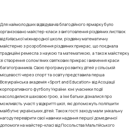
Для наймолодших відвідувачів благодійного ярмарку було
організовано майстер-класи з виготовлення різдвяних листівок
від Київської міжнародної школи, різдвяну математичну
майстерню з розроблення різдвяних прикрас, що поєднала
традиційні ремесла з наукою та математикою, а також майстерку
зі створення солом’яних святкових прикрас і вивчення краси
багатогранників. Свою програму розвитку дітей у сільській
місцевості через спорт та освіту представила перша
Всеукраїнська академія «Sport and Education» від Асоціації
корпоративного футболу України: юні учасники події
насолодилися шаховою грою, а їхні батьки дізналися про
можливість участі у відкритті шкіл, які допоможуть поліпшити
майбутнє українських дітей. Також гості заходу мали унікальну
нагоду перевірити свої навички надання першої домедичної
допомоги на майстер-класі від Посольства Мальтійського