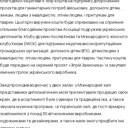
благодійної ініціативи є збір коштів на підтримку доброчинних
проєктів для гуманітарних потреб військових, допомоги дітям,
жінкам, людям з інвалідністю, літнім людям, і притулкам для
тварин. Цьогоріч виручені кошти буде спрямовано на сприяння
спільним благодійним проєктам Асоціації подружжів українських
дипломатів, Клубу дружин послів Києва та Міжнародного жіночого
клубу Києва (IWCK) для підтримки ініціатив високорепутаційних
громадських організацій: допомоги дітям ВПО, дітям/людям з
інвалідністю, літнім людям, притулкам для тварин. Частину коштів
буде передано на окремий проєкт «Зігрій Захисника» із закупівлі
хімічних грілок українського виробника.
Захід проходив водночас у двох залах: у Міжнародній залі
представники дипломатичних місій презентували продукцію своїх
країн, де в асортименті були сувеніри та традиційна їжа, а також
звучала музична програма; і в Українській залі, де гості ярмарку
знайомилися з понад 30 вітчизняними виробниками,
художниками та дизайнерами, а також мали змогу придбати їхні
авторські праці.