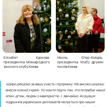
Ніколь Єґер-Койдль,
Елізабет Куркова,
президентка Клубу дружин
президентка Міжнародного
послів Києва
жіночого клубу Києва
«Щиро дякуємо за вашу участь і підтримку. Ми високо цінуємо
внесок кожної з країн. Усі кошти підуть тим, хто потребує нашої
опіки: дітям, людям з інвалідністю. І, звичайно, Асоціація
подружжів українських дипломатів піклується про наших