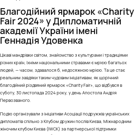
Благодійний ярмарок «Charity
Fair 2024» у Дипломатичній
академії України імені
Геннадія Удовенка
Цікаві мандрівки світом, знайомство з культурами і традиціями
різних країн, їхніми національними стравами є мрією багатьох
людей, — часом, здавалося б, недосяжною мрією. Та це стає
реальним завдяки таким чудовим ініціативам, як щорічний
благодійний різдвяний ярмарок «Charity Fair», що відбувся в
суботу, 30 листопада 2024 року, у день Апостола Андрія
Первозваного.
Подію організували з ініціативи Асоціації подружжів українських
дипломатів спільно з Клубом дружин послів Києва, Міжнародним
жіночим клубом Києва (IWCK) за партнерської підтримки