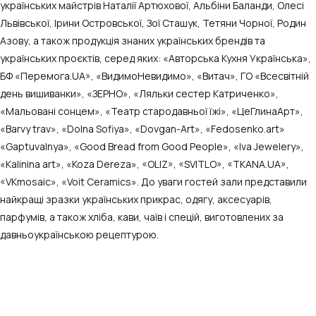
українських майстрів Наталії Артюхової, Альбіни Баланди, Олесі
Львівської, Ірини Островської, Зої Сташук, Тетяни Чорної, Родин
Азову, а також продукція знаних українських брендів та
українських проєктів, серед яких: «Авторська Кухня Українська»,
БФ «Перемога.UA», «ВидимоНевидимо», «Витач», ГО «Всесвітній
день вишиванки», «ЗЕРНО», «Ляльки сестер Катриченко»,
«Мальовані сонцем», «Театр стародавньої їжі», «ЦеГлинаАрт»,
«Barvy trav», «Dolna Sofiya», «Dovgan-Art», «Fedosenko.art»
«Gaptuvalnya», «Good Bread from Good People», «Iva Jewelery»,
«Kalinina art», «Koza Dereza», «OLIZ», «SVITLO», «TKANA.UA»,
«VKmosaic», «Voit Ceramics». До уваги гостей зали представили
найкращі зразки українських прикрас, одягу, аксесуарів,
парфумів, а також хліба, кави, чаїв і спецій, виготовлених за
давньоукраїнською рецептурою.