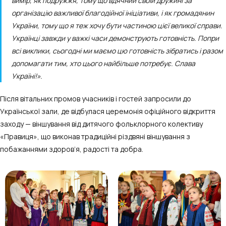
вимір, як подружжя, тому що вдячний своїй дружині за
організацію важливої благодійної ініціативи, і як громадянин
України, тому що я теж хочу бути частиною цієї великої справи.
Українці завжди у важкі часи демонструють готовність. Попри
всі виклики, сьогодні ми маємо цю готовність зібратись і разом
допомагати тим, хто цього найбільше потребує. Слава
Україні!».
Після вітальних промов учасників і гостей запросили до
Української зали, де відбулася церемонія офіційного відкриття
заходу — віншування від дитячого фольклорного колективу
«Правиця», що виконав традиційні різдвяні віншування з
побажаннями здоров’я, радості та добра.