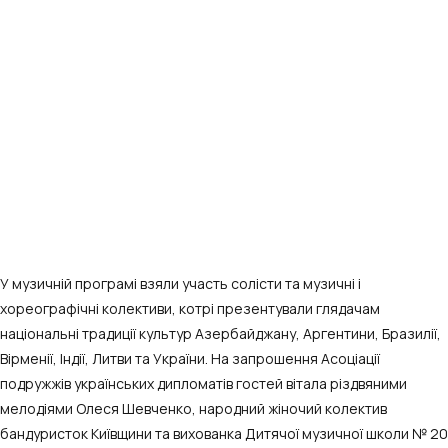
У музичній програмі взяли участь солісти та музичні і
хореографічні колективи, котрі презентували глядачам
національні традиції культур Азербайджану, Аргентини, Бразилії,
Вірменії, Індії, Литви та України. На запрошення Асоціації
подружжів українських дипломатів гостей вітала різдвяними
мелодіями Олеся Шевченко, народний жіночий колектив
бандуристок Київщини та вихованка Дитячої музичної школи № 20