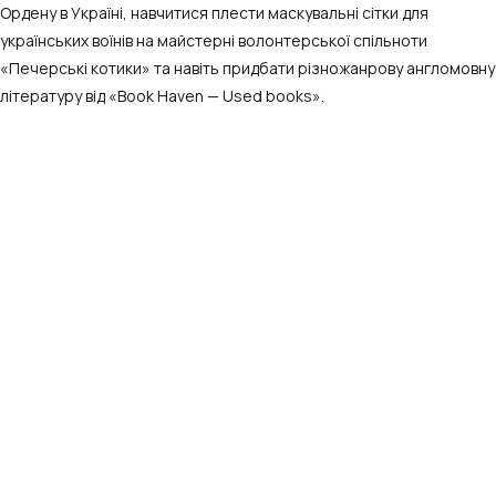
Ордену в Україні, навчитися плести маскувальні сітки для
українських воїнів на майстерні волонтерської спільноти
«Печерські котики» та навіть придбати різножанрову англомовну
літературу від «Book Haven — Used books».