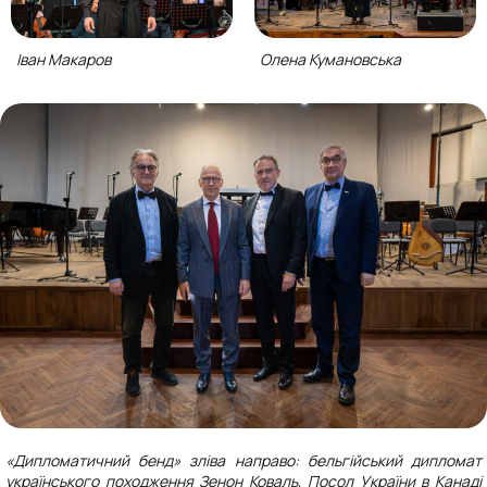
Іван Макаров
Олена Кумановська
«Дипломатичний бенд» зліва направо: бельгійський дипломат
українського походження Зенон Коваль, Посол України в Канаді