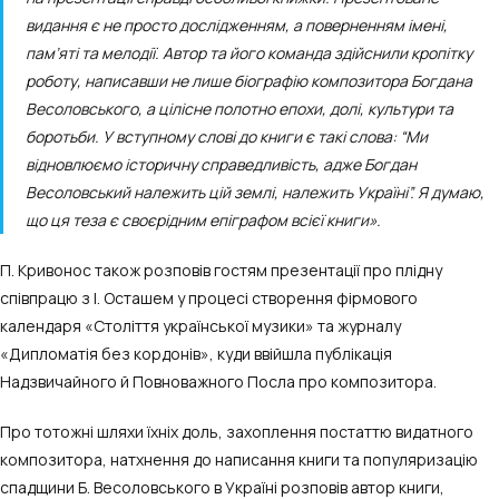
видання є не просто дослідженням, а поверненням імені,
пам’яті та мелодії. Автор та його команда здійснили кропітку
роботу, написавши не лише біографію композитора Богдана
Весоловського, а цілісне полотно епохи, долі, культури та
боротьби. У вступному слові до книги є такі слова: “Ми
відновлюємо історичну справедливість, адже Богдан
Весоловський належить цій землі, належить Україні”. Я думаю,
що ця теза є своєрідним епіграфом всієї книги».
П. Кривонос також розповів гостям презентації про плідну
співпрацю з І. Осташем у процесі створення фірмового
календаря «Століття української музики» та журналу
«Дипломатія без кордонів», куди ввійшла публікація
Надзвичайного й Повноважного Посла про композитора.
Про тотожні шляхи їхніх доль, захоплення постаттю видатного
композитора, натхнення до написання книги та популяризацію
спадщини Б. Весоловського в Україні розповів автор книги,