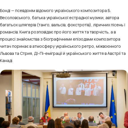
Бонді — псевдонім відомого українського композитора Б.
Весоловського, батька української естрадної музики, автора
багатьох шлягерів (танго, вальсів, фокстротів), ліричних пісень і
романсів. Книга розповідає про його життя та творчість, а в
процесі знайомства з біографічними епізодами композитора
читач поринає в атмосферу українського ретро, міжвоєнного
Львова та Стрия, ДІ-Пі-еміграції й українського життя в Австрії та
Канаді.