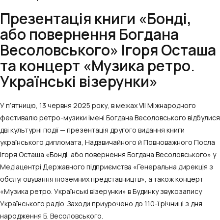
Презентація книги «Бонді,
або повернення Богдана
Весоловського» Ігоря Осташа
та концерт «Музика ретро.
Українські візерунки»
У п’ятницю, 13 червня 2025 року, в межах VII Міжнародного
фестивалю ретро-музики імені Богдана Весоловського відбулися
дві культурні події — презентація другого видання книги
українського дипломата, Надзвичайного й Повноважного Посла
Ігоря Осташа «Бонді, або повернення Богдана Весоловського» у
Медіацентрі Державного підприємства «Генеральна дирекція з
обслуговування іноземних представництв», а також концерт
«Музика ретро. Українські візерунки» в Будинку звукозапису
Українського радіо. Заходи приурочено до 110-ї річниці з дня
народження Б. Весоловського.