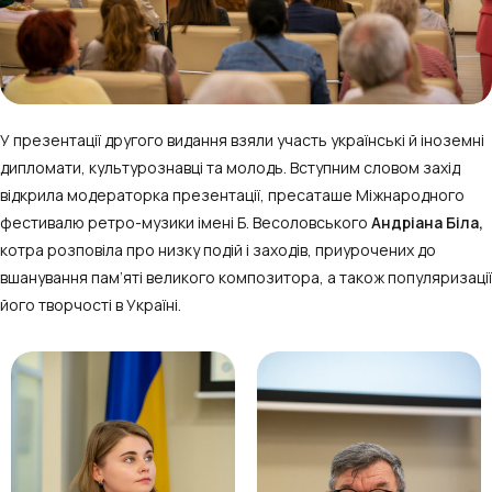
У презентації другого видання взяли участь українські й іноземні
дипломати, культурознавці та молодь. Вступним словом захід
відкрила модераторка презентації, пресаташе Міжнародного
фестивалю ретро-музики імені Б. Весоловського
Андріана Біла,
котра розповіла про низку подій і заходів, приурочених до
вшанування пам’яті великого композитора, а також популяризації
його творчості в Україні.