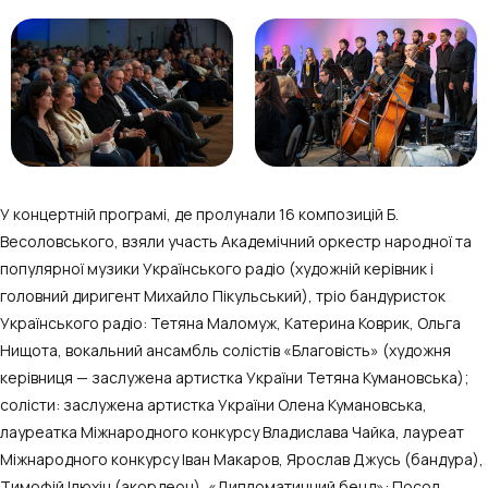
У концертній програмі, де пролунали 16 композицій Б.
Весоловського, взяли участь Академічний оркестр народної та
популярної музики Українського радіо (художній керівник і
головний диригент Михайло Пікульський), тріо бандуристок
Українського радіо: Тетяна Маломуж, Катерина Коврик, Ольга
Нищота, вокальний ансамбль солістів «Благовість» (художня
керівниця — заслужена артистка України Тетяна Кумановська);
солісти: заслужена артистка України Олена Кумановська,
лауреатка Міжнародного конкурсу Владислава Чайка, лауреат
Міжнародного конкурсу Іван Макаров, Ярослав Джусь (бандура),
Тимофій Ілюхін (акордеон), «Дипломатичний бенд»: Посол