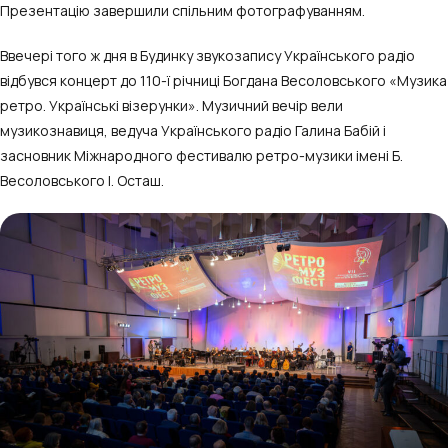
Презентацію завершили спільним фотографуванням.
Ввечері того ж дня в Будинку звукозапису Українського радіо
відбувся концерт до 110-ї річниці Богдана Весоловського «Музика
ретро. Українські візерунки». Музичний вечір вели
музикознавиця, ведуча Українського радіо Галина Бабій і
засновник Міжнародного фестивалю ретро-музики імені Б.
Весоловського І. Осташ.