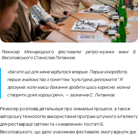
Режисер Міжнародного фестивалю ретро-музики імені Б.
Весоловського Станіслав Литвинов
«Багато що для мене відбулося вперше. Перша кіноробота,
перше знайомство з поняттям “культурна дипломатія”. Я
зрозумів: коли маєш бажання зробити щось корисне, можна
створити дуже хороші речі», — зазначив С. Литвинов.
Режисер розповів детальніше про знімальні процеси, а також
авторську технологію використання програм штучного інтелекту
для реставрації світлин та «оживлення» постаті Б.
Весоловського, що дало учасникам фестивалю змогу відчути дух