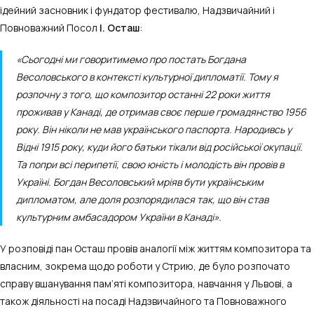
ідейний засновник і фундатор фестивалю, Надзвичайний і
Повноважний Посол
І. Осташ
:
«Сьогодні ми говоритимемо про постать Богдана
Весоловського в контексті культурної дипломатії. Тому я
розпочну з того, що композитор останні 22 роки життя
проживав у Канаді, де отримав своє перше громадянство 1956
року. Він ніколи не мав українського паспорта. Народивсь у
Відні 1915 року, куди його батьки тікали від російської окупації.
Та попри всі перипетії, свою юність і молодість він провів в
Україні. Богдан Весоловський мріяв бути українським
дипломатом, але доля розпорядилася так, що він став
культурним амбасадором України в Канаді».
У розповіді пан Осташ провів аналогії між життям композитора та
власним, зокрема щодо роботи у Стрию, де було розпочато
справу вшанування пам’яті композитора, навчання у Львові, а
також діяльності на посаді Надзвичайного та Повноважного