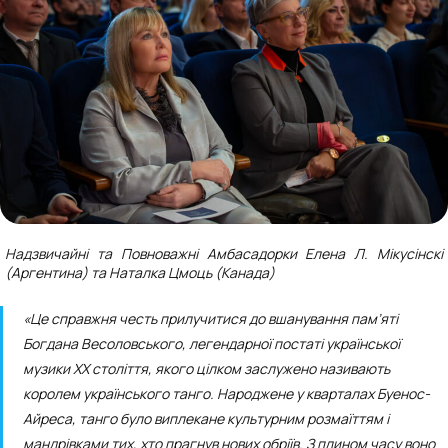
Надзвичайні та Повноважні Амбасадорки Елена Л. Мікусінскі
(Аргентина) та Наталка Цмоць (Канада)
«Це справжня честь прилучитися до вшанування пам’яті
Богдана Весоловського, легендарної постаті української
музики ХХ століття, якого цілком заслужено називають
королем українського танго. Народжене у кварталах Буенос-
Айреса, танго було виплекане культурним розмаїттям і
мандрівками тих, хто прагнув нових обріїв. З плином часу воно