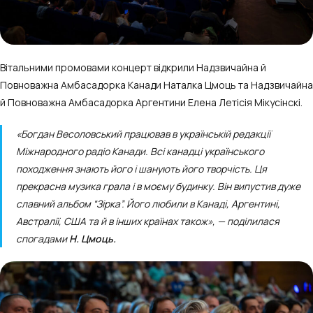
Вітальними промовами концерт відкрили Надзвичайна й
Повноважна Амбасадорка Канади Наталка Цмоць та Надзвичайна
й Повноважна Амбасадорка Аргентини Елена Летісія Мікусінскі.
«Богдан Весоловський працював в українській редакції
Міжнародного радіо Канади. Всі канадці українського
походження знають його і шанують його творчість. Ця
прекрасна музика грала і в моєму будинку. Він випустив дуже
славний альбом “Зірка”. Його любили в Канаді, Аргентині,
Австралії, США та й в інших країнах також», — поділилася
спогадами
Н. Цмоць.