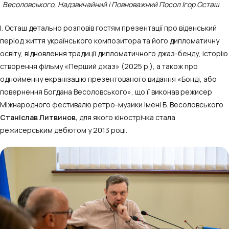
Весоловського, Надзвичайний і Повноважний Посол Ігор Осташ
І. Осташ детально розповів гостям презентації про віденський
період життя українського композитора та його дипломатичну
освіту, відновлення традиції дипломатичного джаз-бенду, історію
створення фільму «Перший джаз» (2025 р.), а також про
однойменну екранізацію презентованого видання «Бонді, або
повернення Богдана Весоловського», що її виконав режисер
Міжнародного фестивалю ретро-музики імені Б. Весоловського
Станіслав Литвинов,
для якого кінострічка стала
режисерським дебютом у 2013 році.