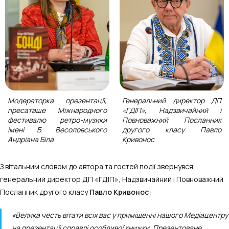
Модераторка презентації,
Генеральний директор ДП
пресаташе Міжнародного
«ГДІП», Надзвичайний і
фестивалю ретро-музики
Повноважний Посланник
імені Б. Весоловського
другого класу Павло
Андріана Біла
Кривонос
З вітальним словом до автора та гостей події звернувся
генеральний директор ДП «ГДІП», Надзвичайний і Повноважний
Посланник другого класу
Павло Кривонос:
«Велика честь вітати всіх вас у приміщенні нашого Медіацентру
на презентації справді особливої книжки. Презентоване