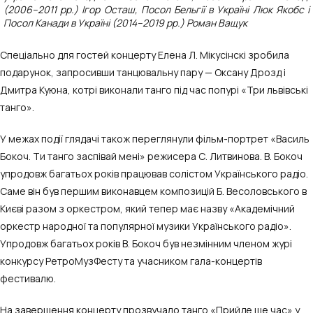
(2006–2011 рр.) Ігор Осташ, Посол Бельгії в Україні Люк Якобс і
Посол Канади в Україні (2014–2019 рр.) Роман Ващук
Спеціально для гостей концерту Елена Л. Мікусінскі зробила
подарунок,
запросивши танцювальну пару —
Оксану Дрозд і
Дмитра Куюна, котрі виконали танго під час попурі «Три львівські
танго».
У межах події глядачі також переглянули фільм-портрет «Василь
Бокоч. Ти танго заспівай мені» режисера С. Литвинова. В. Бокоч
упродовж багатьох років працював солістом Українського радіо.
Саме він був першим виконавцем композицій Б. Весоловського в
Києві разом з оркестром, який тепер має назву «Академічний
оркестр народної та популярної музики Українського радіо».
Упродовж багатьох років В. Бокоч був незмінним членом журі
конкурсу РетроМузФесту та учасником гала-концертів
фестивалю.
На завершення концерту прозвучало танго «Прийде ще час» у