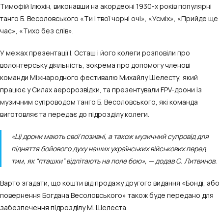
Тимофій Ілюхін, виконавши на акордеоні 1930-х років популярні
танго Б. Весоловського «Ти і твої чорні очі», «Усміх», «Прийде ще
час», «Тихо без слів».
У межах презентації І. Осташ і його колеги розповіли про
волонтерську діяльність, зокрема про допомогу членові
команди Міжнародного фестивалю Михайлу Шелесту, який
працює у Силах аеророзвідки, та презентували FPV-дрони із
музичним супроводом танго Б. Весоловського, які команда
виготовляє та передає до підрозділу колеги.
«Ці дрони мають свої позивні, а також музичний супровід для
підняття бойового духу наших українських військових перед
тим, як “пташки” відлітають на поле бою», — додав С. Литвинов.
Варто згадати, що кошти від продажу другого видання «Бонді, або
повернення Богдана Весоловського» також буде передано для
забезпечення підрозділу М. Шелеста.