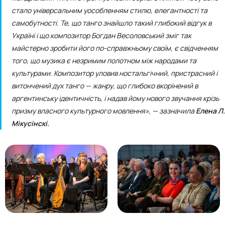
стало універсальним уособленням стилю, елегантності та
самобутності. Те, що танго знайшло такий глибокий відгук в
Україні і що композитор Богдан Весоловський зміг так
майстерно зробити його по-справжньому своїм, є свідченням
того, що музика є незримим полотном між народами та
культурами. Композитор уловив ностальгічний, пристрасний і
витончений дух танго — жанру, що глибоко вкорінений в
аргентинську ідентичність, і надав йому нового звучання крізь
призму власного культурного мовлення», — зазначила
Елена Л.
Мікусінскі.