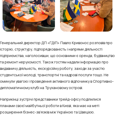
Генеральний директор ДП «ГДІП» Павло Кривонос розповів про
історію, структуру, підпорядкованість і напрями діяльності
підприємства, наголосивши, що основними є оренда, будівництво
та ремонт нерухомості. Також гостям надали інформацію про
видавничу діяльність, екскурсійну роботу, заходи за участю
студентської молоді, транспортні та кадрові послуги тощо. Не
оминули увагою і проведення активного відпочинку в Спортивно-
дипломатичному клубі на Трухановому острові.
Наприкінці зустрічі представники трейд-офісу поділилися
планами своєї майбутньої роботи в Києві, яка має на меті
розширення бізнес-зв’язків між Україною та Швецією.