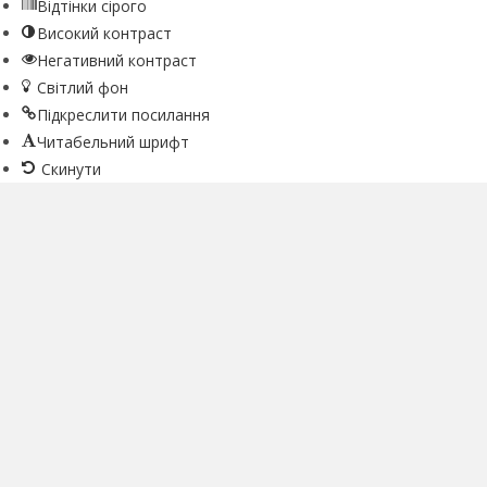
Відтінки сірого
Високий контраст
Негативний контраст
Світлий фон
Підкреслити посилання
Читабельний шрифт
Скинути