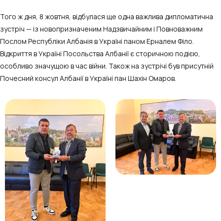
Того ж дня, 8 жовтня, відбулася ще одна важлива дипломатична
зустріч — із новопризначеним Надзвичайним і Повноважним
Послом Республіки Албанія в Україні паном Ерналем Філо.
Відкриття в Україні Посольства Албанії є сторичною подією,
особливо значущою в час війни. Також на зустрічі був присутній
Почесний консул Албанії в Україні пан Шахін Омаров.