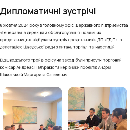
Дипломатичні зустрічі
8 жовтня 2024 року в головному офісі Державного підприємства
«Генеральна дирекція з обслуговування іноземних
представництв» відбулася зустріч представників ДП «ГДІП» із
делегацією Шведської ради з питань торгівлі та інвестицій.
Від шведського трейд-офісу на заході були присутні торговий
комісар Андреас Гіалуракіс та керівники проєктів Андрій
Шакотько й Маргарита Сагилевич.