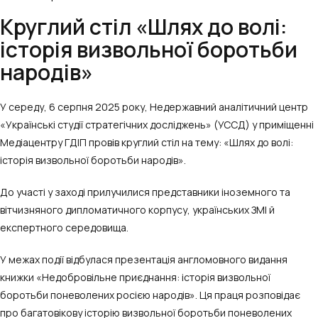
Круглий стіл «Шлях до волі:
історія визвольної боротьби
народів»
У середу, 6 серпня 2025 року, Недержавний аналітичний центр
«Українські студії стратегічних досліджень» (УССД) у приміщенні
Медіацентру ГДІП провів круглий стіл на тему: «Шлях до волі:
історія визвольної боротьби народів».
До участі у заході прилучилися представники іноземного та
вітчизняного дипломатичного корпусу, українських ЗМІ й
експертного середовища.
У межах події відбулася презентація англомовного видання
книжки «Недобровільне приєднання: історія визвольної
боротьби поневолених росією народів». Ця праця розповідає
про багатовікову історію визвольної боротьби поневолених