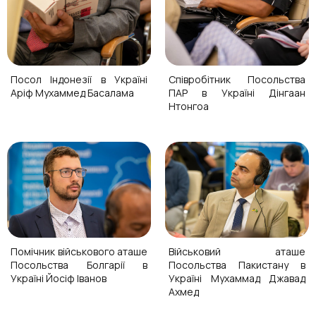
Посол Індонезії в Україні
Співробітник Посольства
Аріф Мухаммед Басалама
ПАР в Україні Дінгаан
Нтонгоа
Помічник військового аташе
Військовий аташе
Посольства Болгарії в
Посольства Пакистану в
Україні Йосіф Іванов
Україні Мухаммад Джавад
Ахмед