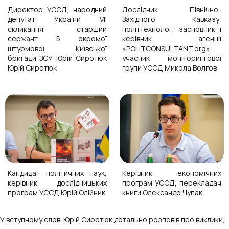
Директор УССД, народний
Дослідник Північно-
депутат України VII
Західного Кавказу,
скликання, старший
політтехнолог, засновник і
сержант 5 окремої
керівник агенції
штурмової Київської
«POLITCONSULTANT.org»,
бригади ЗСУ Юрій Сиротюк
учасник моніторингової
Юрій Сиротюк
групи УССД Микола Волгов
Кандидат політичних наук,
Керівник економічних
керівник дослідницьких
програм УССД, перекладач
програм УССД Юрій Олійник
книги Олександр Чупак
У вступному слові Юрій Сиротюк детально розповів про виклики,