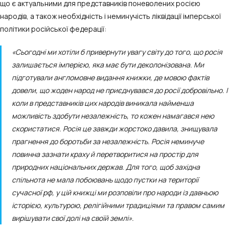
що є актуальними для представників поневолених росією
народів, а також необхідність і неминучість ліквідації імперської
політики російської федерації:
«Сьогодні ми хотіли б привернути увагу світу до того, що росія
залишається імперією, яка має бути деколонізована. Ми
підготували англомовне видання книжки, де мовою фактів
довели, що жоден народ не приєднувався до росії добровільно. І
коли в представників цих народів виникала найменша
можливість здобути незалежність, то кожен намагався нею
скористатися. Росія це завжди жорстоко давила, знищувала
прагнення до боротьби за незалежність. Росія неминуче
повинна зазнати краху й перетворитися на простір для
природних національних держав. Для того, щоб західна
спільнота не мала побоювань щодо пустки на території
сучасної рф, у цій книжці ми розповіли про народи із давньою
історією, культурою, релігійними традиціями та правом самим
вирішувати свої долі на своїй землі».