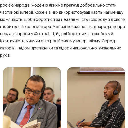
росією народів, жоден із яких не прагнув добровільно стати
частиною імперії. Кожен із них використовував навіть найменшу
можливість, щоби боротися за незалежність і свободу від свого
гнобителя й колонізатора. У книзі показано, як ці народи, попри
невдалі спроби у ХХ столітті, й далі борються за свободу й
ідентичність, чинячи опір російському імперіалізму. Серед
авторів — відомі дослідники та лідери національно-визвольних
рухів.