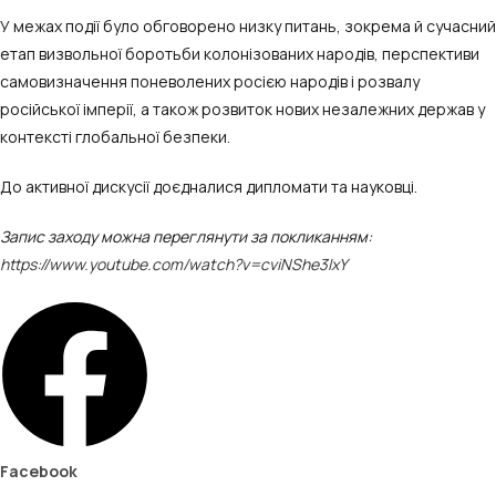
У межах події було обговорено низку питань, зокрема й сучасний
етап визвольної боротьби колонізованих народів, перспективи
самовизначення поневолених росією народів і розвалу
російської імперії, а також розвиток нових незалежних держав у
контексті глобальної безпеки.
До активної дискусії доєдналися дипломати та науковці.
Запис заходу можна переглянути за покликанням:
https://www.youtube.com/watch?v=cviNShe3IxY
Facebook