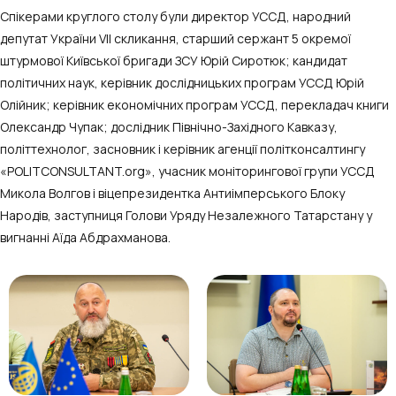
Спікерами круглого столу були директор УССД, народний
депутат України VII скликання, старший сержант 5 окремої
штурмової Київської бригади ЗСУ Юрій Сиротюк; кандидат
політичних наук, керівник дослідницьких програм УССД Юрій
Олійник; керівник економічних програм УССД, перекладач книги
Олександр Чупак; дослідник Північно-Західного Кавказу,
політтехнолог, засновник і керівник агенції політконсалтингу
«POLITCONSULTANT.org», учасник моніторингової групи УССД
Микола Волгов і віцепрезидентка Антиімперського Блоку
Народів, заступниця Голови Уряду Незалежного Татарстану у
вигнанні Аїда Абдрахманова.