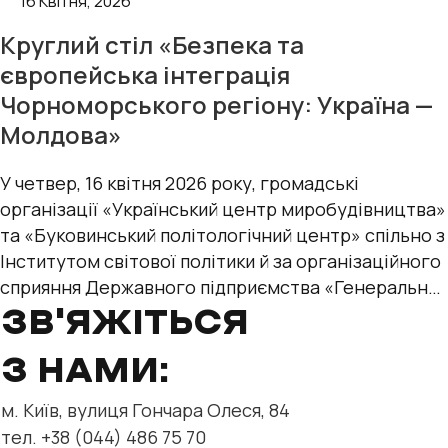
16 Квітня, 2026
Круглий стіл «Безпека та
європейська інтеграція
Чорноморського регіону: Україна —
Молдова»
У четвер, 16 квітня 2026 року, громадські
організації «Український центр миробудівництва»
та «Буковинський політологічний центр» спільно з
Інститутом світової політики й за організаційного
сприяння Державного підприємства «Генеральна
дирекція з обслуговування
ЗВ'ЯЖІТЬСЯ
З НАМИ:
м. Київ, вулиця Гончара Олеся, 84
тел. +38 (044) 486 75 70