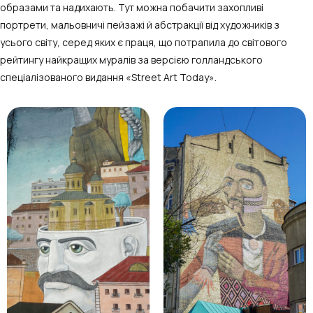
образами та надихають. Тут можна побачити захопливі
портрети, мальовничі пейзажі й абстракції від художників з
усього світу, серед яких є праця, що потрапила до світового
рейтингу найкращих муралів за версією голландського
спеціалізованого видання «Street Art Today».