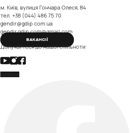
м. Київ, вулиця Гончара Олеся, 84
тел. +38 (044) 486 75 70
gendir@gdip.com.ua
gendir.gdip.com@gmail.com
ВАКАНСІЇ
Долучайтеся до нашої спільноти:
Facebook