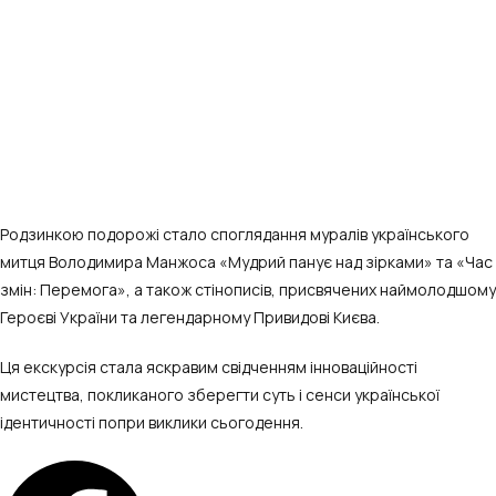
Родзинкою подорожі стало споглядання муралів українського
митця Володимира Манжоса «Мудрий панує над зірками» та «Час
змін: Перемога», а також стінописів, присвячених наймолодшому
Героєві України та легендарному Привидові Києва.
Ця екскурсія стала яскравим свідченням інноваційності
мистецтва, покликаного зберегти суть і сенси української
ідентичності попри виклики сьогодення.