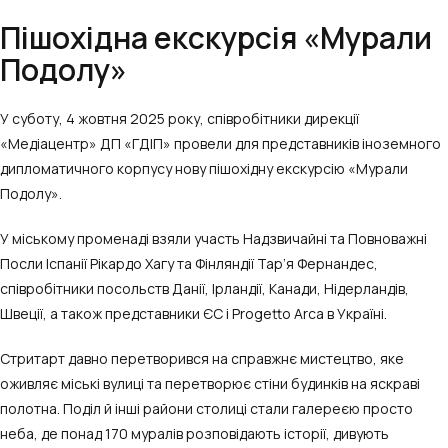
Пішохідна екскурсія «Мурали
Подолу»
У суботу, 4 жовтня 2025 року, співробітники дирекції
«Медіацентр» ДП «ГДІП» провели для представників іноземного
дипломатичного корпусу нову пішохідну екскурсію «Мурали
Подолу».
У міському променаді взяли участь Надзвичайні та Повноважні
Посли Іспанії Рікардо Хагу та Фінляндії Тар’я Фернандес,
співробітники посольств Данії, Ірландії, Канади, Нідерландів,
Швеції, а також представники ЄС і Progetto Arca в Україні.
Стритарт давно перетворився на справжнє мистецтво, яке
оживляє міські вулиці та перетворює стіни будинків на яскраві
полотна. Поділ й інші райони столиці стали галереєю просто
неба, де понад 170 муралів розповідають історії, дивують