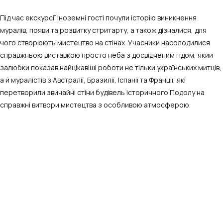
Під час екскурсії іноземні гості почули історію виникнення
муралів, появи та розвитку стритарту, а також дізналися, для
чого створюють мистецтво на стінах. Учасники насолодилися
справжньою виставкою просто неба з досвідченим гідом, який
залюбки показав найцікавіші роботи не тільки українських митців,
а й муралістів з Австралії, Бразилії, Іспанії та Франції, які
перетворили звичайні стіни будівель історичного Подолу на
справжні витвори мистецтва з особливою атмосферою.