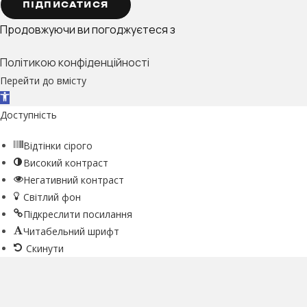
ПІДПИСАТИСЯ
Продовжуючи ви погоджуєтеся з
Політикою конфіденційності
Перейти до вмісту
Відкрити Панель інструментів
Доступність
Відтінки сірого
Високий контраст
Негативний контраст
Світлий фон
Підкреслити посилання
Читабельний шрифт
Скинути