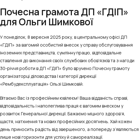
Почесна грамота ДП «ГДІП»
для Ольги Шимкової
У понеділок, 8 вересня 2025 року, в центральному офісі ДП
«ГДІП» за вагомий особистий внесок у справу обслуговування
іноземних представництв, сумлінну працю, відповідальне
ставлення до виконання своїх службових обов’язків та з нагоди
30-річчя роботи в ДП «ГДІП» було вручено Почесну грамоту
організаторці діловодства І категорії дирекції
«Рембудексплуатація» Ользі Шимковій.
Вітаємо Вас із професійним ювілеєм! Ваша відданість справі,
відповідальність і наполеглива праця є вагомим внеском у
розвиток Генеральної дирекції. Бажаємо міцного здоров’я,
щастя, натхнення та нових професійних досягнень. Хай кожен
день приносить радість від звершеного, а попереду з’являються
лише нові горизонти для успіху й самореалізації.