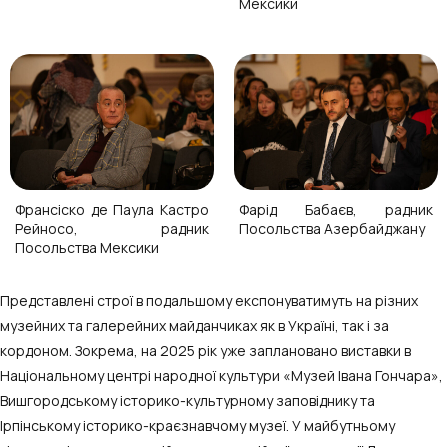
Мексики
Франсіско де Паула Кастро
Фарід Бабаєв, радник
Рейносо, радник
Посольства Азербайджану
Посольства Мексики
Представлені строї в подальшому експонуватимуть на різних
музейних та галерейних майданчиках як в Україні, так і за
кордоном. Зокрема, на 2025 рік уже заплановано виставки в
Національному центрі народної культури «Музей Івана Гончара»,
Вишгородському історико-культурному заповіднику та
Ірпінському історико-краєзнавчому музеї. У майбутньому