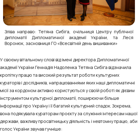
Зліва направо: Тетяна Сибіга, очільниця Центру публічної
дипломатії Дипломатичної академії України, та Леся
Воронюк, засновниця ГО «Всесвітній день вишиванки»
У своєму вітальному слові від імені директора Дипломатичної
академії України Геннадія Надоленка Тетяна Сибіга відзначила
кропітку працю та високий результат роботи культурних
кураторів і дослідників, напрацюваннями яких наші дипломатичні
місії за кордоном активно користуються у своїй роботі як дієвим
інструментом культурної дипломатії, поширюючи більше
інформації про Україну і її багатий культурний спадок. Зокрема,
вона подякувала кураторам проєкту за служіння інтересам нашої
держави, важливу просвітницьку діяльність і невтомну працю, аби
голос України звучав гучніше: