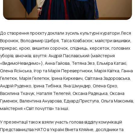
До створення проєкту доклали зусиль культурні куратори Леся
Воронюк, Володимир Щибря, Таїса Ковбасюк; майстри вишивки,
прикрас, крою, вишитих сорочок, спідниць, керсеток, головних
уборів, віночків, взуття: Андрій Паславський (майстерня
«ВидимоНевидимо»), Анна Гайова, Тетяна Зез, Ельміра Катакі,
Олена Ясінська, Ігор та Марія Перевертнюки, Марія Квітка, Ганна
Гелетюк, Марія Гелетюк, Ірина Киркевич, Світлана Задоровська,
Андрій Руденко, Ірина Тибінка, Яна Шмундир, Олена Єрко,
Василина Ткачук, Наталія Телегей, Оксана Радецька, Оксана
Гуменюк, Валентина Ануарова, Едуард Приступа, Ольга Максимів,
майстерня «Світ почуттів» та інші.
У презентації також взяли участь голова відділу комунікацій
Представництва НАТО в Україні Вінета Кляйне, дослідники та