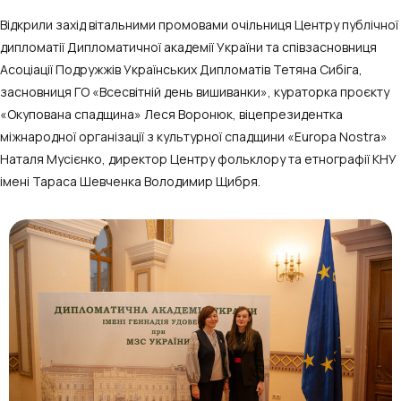
Відкрили захід вітальними промовами очільниця Центру публічної
дипломатії Дипломатичної академії України та співзасновниця
Асоціації Подружжів Українських Дипломатів Тетяна Сибіга,
засновниця ГО «Всесвітній день вишиванки», кураторка проєкту
«Окупована спадщина» Леся Воронюк, віцепрезидентка
міжнародної організації з культурної спадщини «Europa Nostra»
Наталя Мусієнко, директор Центру фольклору та етнографії КНУ
імені Тараса Шевченка Володимир Щибря.