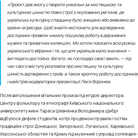
«Проєкт дав змогу створити унікальні за мистецькою та
культурною цінністю повні строї з окупованих регіонів, де
українську культурну спадщину було знищено або вивезено до
країни-агресора. Щоб знайти експонати для відтворення,
дослідники провели чималу пошукову роботу в державних
музеях та приватних колекціях. Ми хотіли показати всю розкіш
українського вбрання і те, що для українців мало значення —
виглядати достойно, багато, як господарі своєї землі», — під
час свого виступу розповіла про мистецьку та культурну
цінність відтворених строїв, а також кропітку роботу дослідників
і майстрів модераторка презентації Леся Воронюк.
Після виголошення вітальних промов під егідою директора
Центру фольклору та етнографії Київського національного
університету імені Тараса Шевченка Володимира Щибрі
відбулося дефіле студентів, котрі продемонстрували гостям
традиційні строї Донецької, Запорізької, Луганської, Харківської,
Херсонської областей та Криму під музичний супровід сопілкаря-