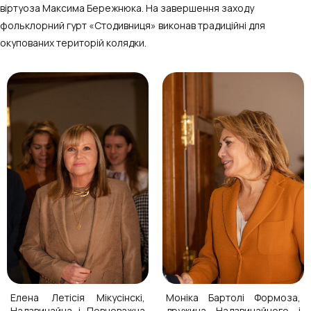
віртуоза Максима Бережнюка. На завершення заходу
фольклорний гурт «Стодивниця» виконав традиційні для
окупованих територій колядки.
Елена Летісія Мікусінскі,
Моніка Бартолі Формоза,
Надзвичайна і Повноважна
дружина Надзвичайного і