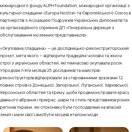
міжнародного фонду ALIPH Foundation, міжнародної організації з
культурної спадщини «Europa Nostra» та Європейського Союзу в
партнерстві з Асоціацією Подружжів Українських Дипломатів та
за організаційного сприяння ДП «Генеральна дирекція з
обслуговування іноземних представництв».
«Окупована спадщина» — це дослідницько-реконструкторський
проєкт, мета якого — відтворити традиційні чоловічі та жіночі
строї з українських областей, які тимчасово окупувала росія.
Упродовж п’яти місяців 25 дослідників та майстрів-
реконструкторів відтворювали за старовинними зразками 12
повних строїв із Донецької, Запорізької, Луганської, Харківської,
Херсонської областей та Криму, щоби продемонструвати красу
давнього вбрання і прикрас, шарм та стиль представників різних
регіонів України, які споконвіку були господарями на власній
землі і мали свої самобутні місцеві еталони моди.