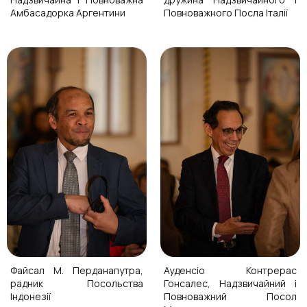
Амбасадорка Аргентини
Повноважного Посла Італії
Файсал М. Перданапутра,
Ауденсіо Контрерас
радник Посольства
Гонсалес, Надзвичайний і
Індонезії
Повноважний Посол