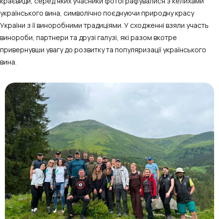
краєвиди, серед яких учасники фотографувалися з келихами
українського вина, символічно поєднуючи природну красу
України з її виноробними традиціями. У сходженні взяли участь
винороби, партнери та друзі галузі, які разом вкотре
привернувши увагу до розвитку та популяризації українського
вина.