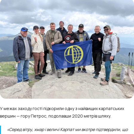
У межах заходу гості підкорили одну з найвищих карпатських
вершин — гору Петрос, подолавши 2020 метрів шляху.
«Серед вітру, хмар і величі Карпат ми вкотре підтвердили, що