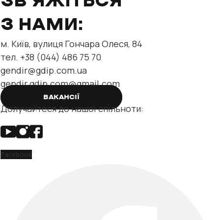
ЗВ'ЯЖІТЬСЯ
З НАМИ:
м. Київ, вулиця Гончара Олеся, 84
тел. +38 (044) 486 75 70
gendir@gdip.com.ua
gendir.gdip.com@gmail.com
ВАКАНСІЇ
Долучайтеся до нашої спільноти:
Facebook