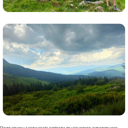
Після спуску з гори гості завітали до місцевого сироварного