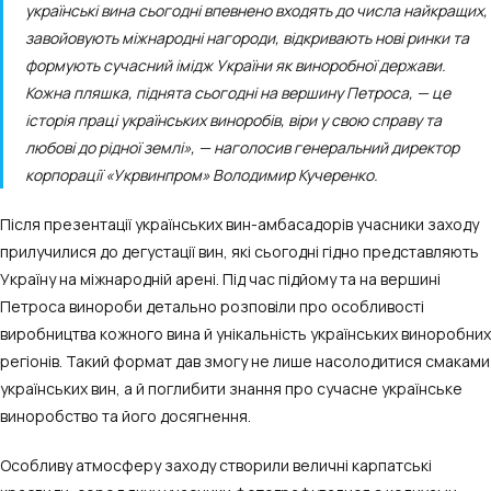
українські вина сьогодні впевнено входять до числа найкращих,
завойовують міжнародні нагороди, відкривають нові ринки та
формують сучасний імідж України як виноробної держави.
Кожна пляшка, піднята сьогодні на вершину Петроса, — це
історія праці українських виноробів, віри у свою справу та
любові до рідної землі»
, — наголосив генеральний директор
корпорації «Укрвинпром» Володимир Кучеренко.
Після презентації українських вин-амбасадорів учасники заходу
прилучилися до дегустації вин, які сьогодні гідно представляють
Україну на міжнародній арені. Під час підйому та на вершині
Петроса винороби детально розповіли про особливості
виробництва кожного вина й унікальність українських виноробних
регіонів. Такий формат дав змогу не лише насолодитися смаками
українських вин, а й поглибити знання про сучасне українське
виноробство та його досягнення.
Особливу атмосферу заходу створили величні карпатські