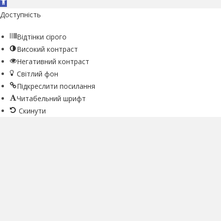
Відкрити Панель інструментів
Доступність
Відтінки сірого
Високий контраст
Негативний контраст
Світлий фон
Підкреслити посилання
Читабельний шрифт
Скинути