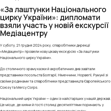
«За лаштунки Національного
цирку України»: дипломати
взяли участь у новій екскурсії
Медіацентру
У суботу, 21 грудня 2024 року, співробітники дирекції
«Медіацентр» провели нову цікаву екскурсію «За лаштунки
Національного цирку України».
До столичного храму казки й акробатичних див завітали
представники посольств Болгарії, Німеччини, Норвегії, Румунії зі
своїми родинами та співробітники представництв Європейського
Союзу та Mercy Corps.
Національний цирк України — один із найстаріших у нашій державі.
Це місце, де кияни й гості столиці десятиліттями поринають у
фантастичну атмосферу радості, веселощів і сміху.