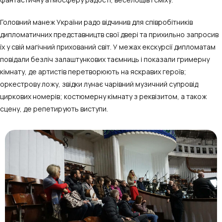
Головний манеж України радо відчинив для співробітників
дипломатичних представництв свої двері та прихильно запросив
їх у свій магічний прихований світ. У межах екскурсії дипломатам
повідали безліч залаштункових таємниць і показали гримерну
кімнату, де артистів перетворюють на яскравих героїв;
оркестрову ложу, звідки лунає чарівний музичний супровід
циркових номерів; костюмерну кімнату з реквізитом, а також
сцену, де репетирують виступи.