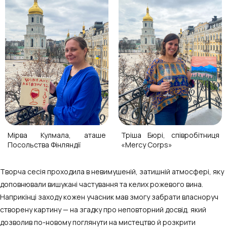
Мірва Кулмала, аташе
Тріша Бюрі, співробітниця
Посольства Фінляндії
«Mercy Corps»
Творча сесія проходила в невимушеній, затишній атмосфері, яку
доповнювали вишукані частування та келих рожевого вина.
Наприкінці заходу кожен учасник мав змогу забрати власноруч
створену картину — на згадку про неповторний досвід, який
дозволив по-новому поглянути на мистецтво й розкрити