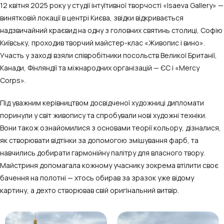
12 квітня 2025 року у студії інтуїтивної творчості «Isaeva Gallery» —
винятковій локації в центрі Києва, звідки відкривається
надзвичайний краєвид на одну з головних святинь столиці, Софію
Київську, проходив творчий майстер-клас «Живопис і вино».
Участь у заході взяли співробітники посольств Великої Британії,
Канади, Фінляндії та міжнародних організацій — ЄС і «Мercy
Corps».
Під уважним керівництвом досвідченої художниці дипломати
поринули у світ живопису та спробували нові художні техніки.
Вони також ознайомилися з основами теорії кольору, дізналися,
як створювати відтінки за допомогою змішування фарб, та
навчились добирати гармонійну палітру для власного твору.
Майстриня допомагала кожному учаснику зокрема втілити своє
бачення на полотні — хтось обирав за зразок уже відому
картину, а дехто створював свій оригінальний витвір.