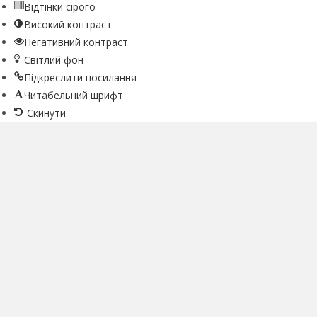
Відтінки сірого
Високий контраст
Негативний контраст
Світлий фон
Підкреслити посилання
Читабельний шрифт
Скинути