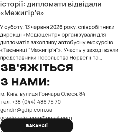
історії: дипломати відвідали
«Межигір’я»
У суботу, 13 червня 2026 року, співробітники
дирекції «Медіацентр» організували для
дипломатів захопливу автобусну екскурсію
«Таємниці “Межигір’я”». Участь у заході взяли
представники Посольства Норвегії та
міжнародних організацій — Управління
ЗВ'ЯЖІТЬСЯ
Верховного
З НАМИ:
м. Київ, вулиця Гончара Олеся, 84
тел. +38 (044) 486 75 70
gendir@gdip.com.ua
gendir.gdip.com@gmail.com
ВАКАНСІЇ