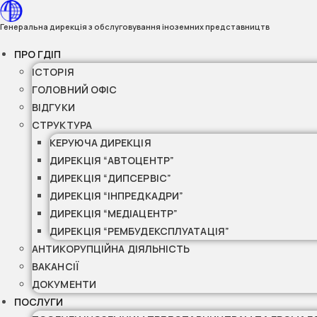
Перейти
до
Генеральна дирекція з обслуговування іноземних представництв
вмісту
ПРО ГДІП
ІСТОРІЯ
ГОЛОВНИЙ ОФІС
ВІДГУКИ
СТРУКТУРА
КЕРУЮЧА ДИРЕКЦІЯ
ДИРЕКЦІЯ “АВТОЦЕНТР”
ДИРЕКЦІЯ “ДИПСЕРВІС”
ДИРЕКЦІЯ “ІНПРЕДКАДРИ”
ДИРЕКЦІЯ “МЕДІАЦЕНТР”
ДИРЕКЦІЯ “РЕМБУДЕКСПЛУАТАЦІЯ”
АНТИКОРУПЦІЙНА ДІЯЛЬНІСТЬ
ВАКАНСІЇ
ДОКУМЕНТИ
ПОСЛУГИ