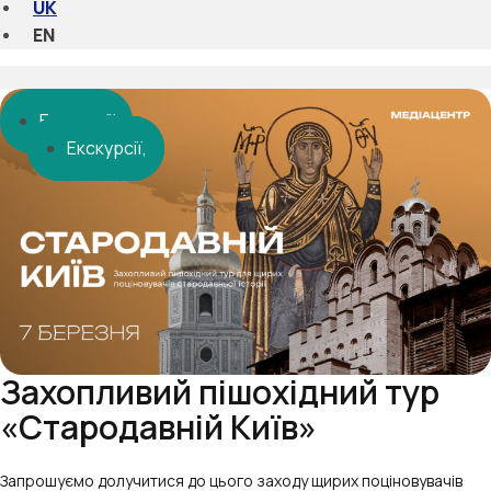
UK
EN
Екскурсії
Екскурсії
Екскурсії
Екскурсії
Захопливий пішохідний тур
«Стародавній Київ»
Запрошуємо долучитися до цього заходу щирих поціновувачів