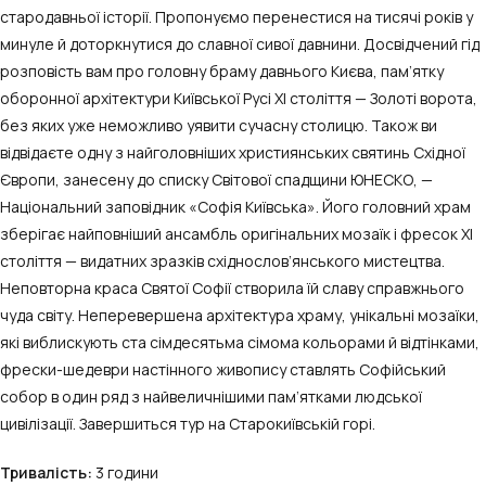
стародавньої історії. Пропонуємо перенестися на тисячі років у
минуле й доторкнутися до славної сивої давнини. Досвідчений гід
розповість вам про головну браму давнього Києва, пам’ятку
оборонної архітектури Київської Русі ХІ століття — Золоті ворота,
без яких уже неможливо уявити сучасну столицю. Також ви
відвідаєте одну з найголовніших християнських святинь Східної
Європи, занесену до списку Світової спадщини ЮНЕСКО, —
Національний заповідник «Софія Київська». Його головний храм
зберігає найповніший ансамбль оригінальних мозаїк і фресок ХІ
століття — видатних зразків східнослов’янського мистецтва.
Неповторна краса Святої Софії створила їй славу справжнього
чуда світу. Неперевершена архітектура храму, унікальні мозаїки,
які виблискують ста сімдесятьма сімома кольорами й відтінками,
фрески-шедеври настінного живопису ставлять Софійський
собор в один ряд з найвеличнішими пам’ятками людської
цивілізації. Завершиться тур на Старокиївській горі.
Тривалість:
3 години