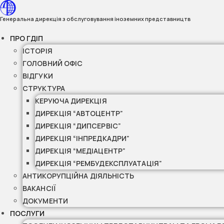
Перейти
до
Генеральна дирекція з обслуговування іноземних представництв
вмісту
ПРО ГДІП
ІСТОРІЯ
ГОЛОВНИЙ ОФІС
ВІДГУКИ
СТРУКТУРА
КЕРУЮЧА ДИРЕКЦІЯ
ДИРЕКЦІЯ “АВТОЦЕНТР”
ДИРЕКЦІЯ “ДИПСЕРВІС”
ДИРЕКЦІЯ “ІНПРЕДКАДРИ”
ДИРЕКЦІЯ “МЕДІАЦЕНТР”
ДИРЕКЦІЯ “РЕМБУДЕКСПЛУАТАЦІЯ”
АНТИКОРУПЦІЙНА ДІЯЛЬНІСТЬ
ВАКАНСІЇ
ДОКУМЕНТИ
ПОСЛУГИ