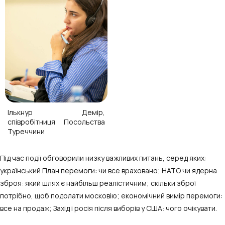
Ількнур Демір,
співробітниця Посольства
Туреччини
Під час події обговорили низку важливих питань, серед яких:
український План перемоги: чи все враховано; НАТО чи ядерна
зброя: який шлях є найбільш реалістичним; скільки зброї
потрібно, щоб подолати московію; економічний вимір перемоги:
все на продаж; Захід і росія після виборів у США: чого очікувати.