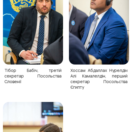
Тібор Бабіч, третій
Хоссам Абдаллах Нурелдін
секретар Посольства
Алі Камалелдін, перший
Словенії
секретар Посольства
Єгипту