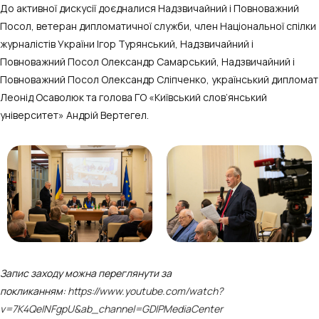
До активної дискусії доєдналися Надзвичайний і Повноважний
Посол, ветеран дипломатичної служби, член Національної спілки
журналістів України Ігор Турянський, Надзвичайний і
Повноважний Посол Олександр Самарський, Надзвичайний і
Повноважний Посол Олександр Сліпченко, український дипломат
Леонід Осаволюк та голова ГО «Київський слов’янський
університет» Андрій Вертегел.
Запис заходу можна переглянути за
покликанням:
https://www.youtube.com/watch?
v=7K4QeINFgpU&ab_channel=GDIPMediaCenter