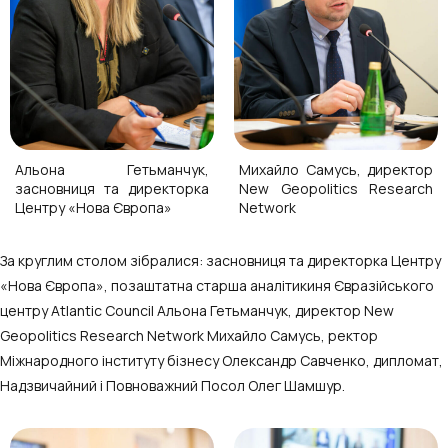
Альона Гетьманчук,
Михайло Самусь, директор
засновниця та директорка
New Geopolitics Research
Центру «Нова Європа»
Network
За круглим столом зібралися: засновниця та директорка Центру
«Нова Європа», позаштатна старша аналітикиня Євразійського
центру Atlantic Council Альона Гетьманчук, директор New
Geopolitics Research Network Михайло Самусь, ректор
Міжнародного інституту бізнесу Олександр Савченко, дипломат,
Надзвичайний і Повноважний Посол Олег Шамшур.