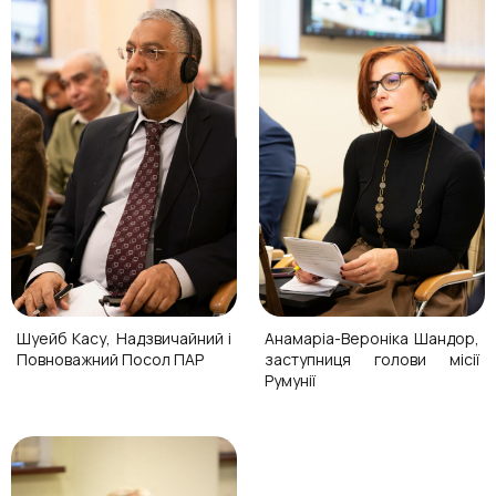
Шуейб Касу, Надзвичайний і
Анамаріа-Вероніка Шандор,
Повноважний Посол ПАР
заступниця голови місії
Румунії