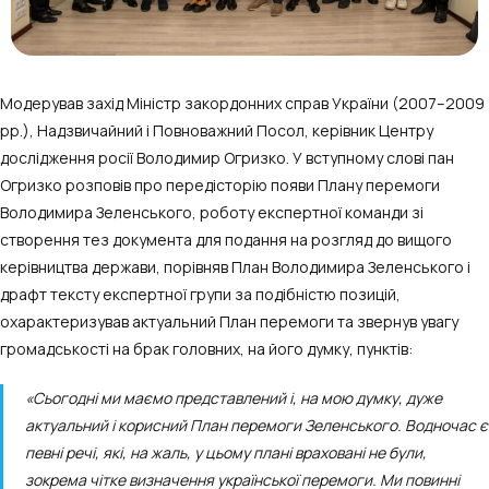
Модерував захід Міністр закордонних справ України (2007–2009
рр.), Надзвичайний і Повноважний Посол, керівник Центру
дослідження росії Володимир Огризко. У вступному слові пан
Огризко розповів про передісторію появи Плану перемоги
Володимира Зеленського, роботу експертної команди зі
створення тез документа для подання на розгляд до вищого
керівництва держави, порівняв План Володимира Зеленського і
драфт тексту експертної групи за подібністю позицій,
охарактеризував актуальний План перемоги та звернув увагу
громадськості на брак головних, на його думку, пунктів:
«Сьогодні ми маємо представлений і, на мою думку, дуже
актуальний і корисний План перемоги Зеленського. Водночас є
певні речі, які, на жаль, у цьому плані враховані не були,
зокрема чітке визначення української перемоги. Ми повинні