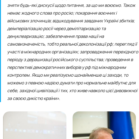
зняти будь-які дискусії щодо питання, за що ми воюємо. Також
немає жодного слова про росію; покарання воєнних і
військових злочинців; відшкодування завданих Україні збитків;
деімперіалізацію росії через демілітаризацію та
денуклеаризацію; забезпечення права нації на
самовизначеність, тобто реальної деколонізації рф; перегляд її
участі в міжнародних організаціях; запровадження перехідного
періоду з дерашизації російського суспільства; проведення в
перспективі демократичних виборів у рф під міжнародним
контролем. Якщо ми реалізуємо щонайменше ці заходи, то
можемо з певною надією думати про нормальне майбутнє для
себе, західної цивілізації і тих, хто живе навколо цієї дивовижної
за своєю дикістю країни».